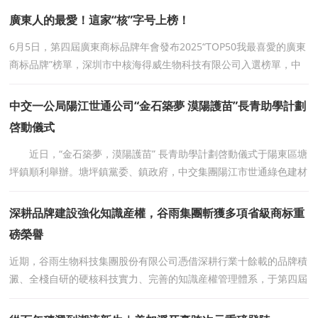
廣東人的最愛！這家“核”字号上榜！
6月5日，第四屆廣東商标品牌年會發布2025“TOP50我最喜愛的廣東
商标品牌”榜單，深圳市中核海得威生物科技有限公司入選榜單，中
核海得威商标順利納入廣東省重點商标保
中交一公局陽江世通公司“金石築夢 漠陽護苗”長青助學計劃
啓動儀式
近日，“金石築夢，漠陽護苗” 長青助學計劃啓動儀式于陽東區塘
坪鎮順利舉辦。塘坪鎮黨委、鎮政府，中交集團陽江市世通綠色建材
有限公司(以下簡稱“世通公司)
深耕品牌建設強化知識産權，谷雨集團斬獲多項省級商标重
磅榮譽
近期，谷雨生物科技集團股份有限公司憑借深耕行業十餘載的品牌積
澱、全棧自研的硬核科技實力、完善的知識産權管理體系，于第四屆
廣東商标品牌年會暨“灣區之光”30年