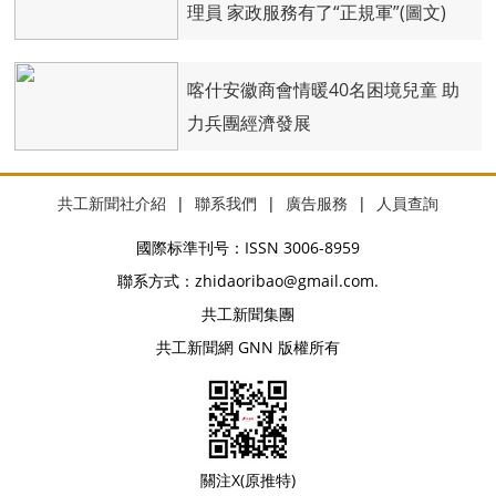
理員 家政服務有了“正規軍”(圖文)
喀什安徽商會情暖40名困境兒童 助
力兵團經濟發展
共工新聞社介紹
|
聯系我們
|
廣告服務
|
人員查詢
國際标準刊号：ISSN 3006-8959
聯系方式：zhidaoribao@gmail.com.
共工新聞集團
共工新聞網 GNN 版權所有
關注X(原推特)