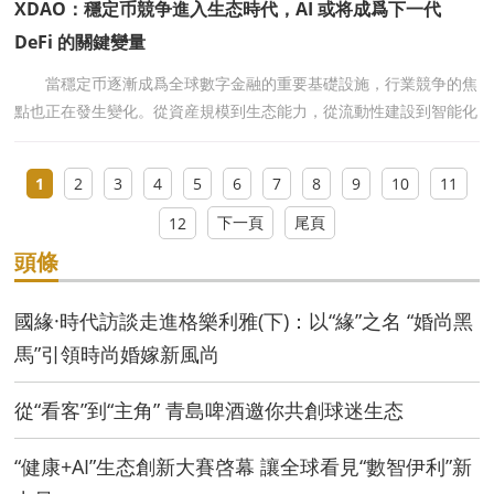
XDAO：穩定币競争進入生态時代，AI 或将成爲下一代
DeFi 的關鍵變量
當穩定币逐漸成爲全球數字金融的重要基礎設施，行業競争的焦
點也正在發生變化。從資産規模到生态能力，從流動性建設到智能化
管理，新一輪 DeFi 創新開始圍繞更長期的價值網絡
1
2
3
4
5
6
7
8
9
10
11
下一頁
尾頁
12
頭條
國緣·時代訪談走進格樂利雅(下)：以“緣”之名 “婚尚黑
馬”引領時尚婚嫁新風尚
從“看客”到“主角” 青島啤酒邀你共創球迷生态
“健康+AI”生态創新大賽啓幕 讓全球看見“數智伊利”新