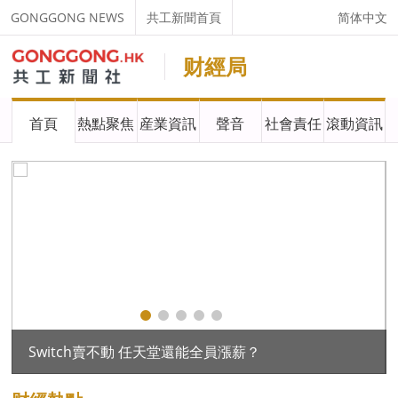
GONGGONG NEWS
共工新聞首頁
简体中文
财經局
首頁
熱點聚焦
産業資訊
聲音
社會責任
滾動資訊
、今井皂液、莫代爾女褲等樣品不合格
Switch賣不動 任天堂還能全員漲薪？