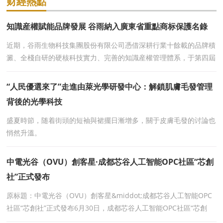
财經熱點
知識産權賦能品牌發展 谷雨納入廣東省重點商标保護名錄
近期，谷雨生物科技集團股份有限公司憑借深耕行業十餘載的品牌積
澱、全棧自研的硬核科技實力、完善的知識産權管理體系，于第四屆
廣東商标品牌年會暨“灣區之光”30年
“人民優選來了”走進由萊光學研發中心：解鎖肌膚毛發管理
背後的光學科技
盛夏時節，随着街頭的短袖與裙擺日漸增多，關于皮膚毛發的讨論也
悄然升溫。
中電光谷（OVU）創客星·成都芯谷人工智能OPC社區“芯創
社”正式發布
原标題：中電光谷（OVU）創客星&middot;成都芯谷人工智能OPC
社區“芯創社”正式發布6月30日，成都芯谷人工智能OPC社區“芯創
社”發布會在成都芯谷企業幸福中心