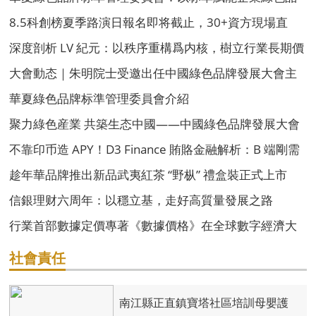
牌高質量發展
8.5科創榜夏季路演日報名即将截止，30+資方現場直
投！
深度剖析 LV 紀元：以秩序重構爲内核，樹立行業長期價
值發展新标杆
大會動态｜朱明院士受邀出任中國綠色品牌發展大會主
席團主席
華夏綠色品牌标準管理委員會介紹
聚力綠色産業 共築生态中國——中國綠色品牌發展大會
組委會介紹
不靠印币造 APY！D3 Finance 賄賂金融解析：B 端剛需
支撐永續收益
趁年華品牌推出新品武夷紅茶 “野枞” 禮盒裝正式上市
信銀理财六周年：以穩立基，走好高質量發展之路
行業首部數據定價專著《數據價格》在全球數字經濟大
會首發
社會責任
南江縣正直鎮寶塔社區培訓母嬰護