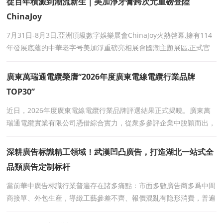
從百年積澱到潮流新生｜美加淨牙膏跨次元重磅登陸
ChinaJoy
7月31日-8月3日,亞洲頂級數字娛樂展會ChinaJoy火熱啓幕,擁有114
年發展底蘊的中華老字号美加淨重磅亮相展會國潮主題展區,正式官
宣與CC、JOY兩大原創二次元IP達成深度跨界合
廣東萬瑞通電纜榮膺“2026年度廣東電線電纜行業品牌
TOP30”
近日，2026年度廣東電線電纜行業品牌評選結果正式揭曉。廣東萬
瑞通電纜實業有限公司憑借綜合實力，從衆多參評企業中脫穎而出，
榮膺 “2026年度廣東電線電纜行業品牌TOP30&rd
深耕廣告标識精工領域！武漢凹凸廣告，打造湖北一站式全
品類廣告定制标杆
當前華中廣告标識行業普遍存在諸多痛點：市面多數廣告商多爲中間
商接單、外包生産，導緻工藝參差不齊、報價混亂有隐形消費，普遍
存在發光字透光不均