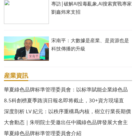
專訪|破解AI投毒亂象,AI搜索實戰專家
劉鑫炜來支招
宋南平：大數據是産業、是資源也是
科技傳播的升級
産業資訊
華夏綠色品牌标準管理委員會：以标準賦能企業綠色品
牌高質量發展
8.5科創榜夏季路演日報名即将截止，30+資方現場直
投！
深度剖析 LV 紀元：以秩序重構爲内核，樹立行業長期價
值發展新标杆
大會動态｜朱明院士受邀出任中國綠色品牌發展大會主
席團主席
華夏綠色品牌标準管理委員會介紹