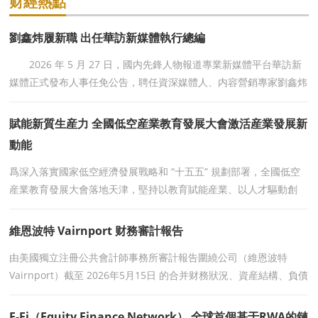
财經熱點
劉鑫炜履新職 出任華訪新媒體執行總編
2026 年 5 月 27 日，國内先鋒人物報道專業新媒體平台華訪新
媒體正式發布人事任免公告，聘任資深媒體人、内容營銷專家劉鑫炜
出任華訪新媒體執行總編，全面統籌平台内容采編、
賦能新質生産力 全國低空産業教育發展大會激活産業發展新
動能
爲深入落實國家低空經濟發展戰略和 “十五五” 規劃部署，全國低空
産業教育發展大會落地天津，堅持以教育賦能産業、以人才驅動創
新，聚焦技術攻關、場景落地、合規治理
維恩波特 Vairnport 财務審計報告
由美國獨立注冊公共會計師事務所審計報告圍繞公司（維恩波特
Vairnport）截至 2026年5月15日 的合并财務狀況、資産結構、負債
構成、淨資本等内容進行了系統披露。 一、資産規模
E-Fi（Equity Finance Network） 全球首個基于RWA的鏈