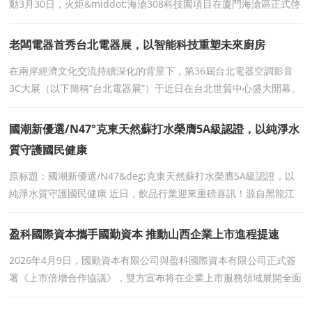
動3月30日，火炬&middot;海滄308科技園項目在廈門海滄區正式啓
動。該項目是廈門火炬集團與中電光谷戰略合作的重要
老闆電器首秀台北電器展，以智能科技重塑未來廚房
在兩岸經濟文化交流持續深化的背景下，第36屆台北電器空調影音
3C大展（以下簡稱“台北電器展”）于近日在台北世貿中心盛大開幕。
全球高端廚電領導品牌老闆電器首次重磅
國潮新優選/N47°克東天然蘇打水榮膺5A級認證，以純淨水
質守護國民健康
原标題：國潮新優選/N47&deg;克東天然蘇打水榮膺5A級認證，以
純淨水質守護國民健康 近日，飲品行業迎來重磅喜訊！源自黑龍江
克東黃金水源帶的N47&deg;克東天然蘇打水，憑借極緻的品
盈科國際資本攜手國勤資本 推動山西企業上市進程提速
2026年4月9日，國勤資本有限公司與盈科國際資本有限公司正式簽
署《上市倍增合作協議》，雙方宣布将在企業上市服務領域展開全面
合作