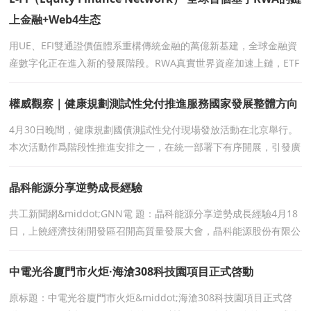
上金融+Web4生态
用UE、EFI雙通證價值體系重構傳統金融的萬億新基建，全球金融資
産數字化正在進入新的發展階段。RWA真實世界資産加速上鏈，ETF
市場規模持續擴張，鏈上金融從早期數字資産交易逐步
權威觀察｜健康規劃測試性兌付推進服務國家發展整體方向
4月30日晚間，健康規劃國債測試性兌付現場發放活動在北京舉行。
本次活動作爲階段性推進安排之一，在統一部署下有序開展，引發廣
泛關注。據現場信息顯示，本次測試性兌付共組織20組
晶科能源分享逆勢成長經驗
共工新聞網&middot;GNN電 題：晶科能源分享逆勢成長經驗4月18
日，上饒經濟技術開發區召開高質量發展大會，晶科能源股份有限公
司以一場“血與火”的成長叙事震撼全場。
中電光谷廈門市火炬·海滄308科技園項目正式啓動
原标題：中電光谷廈門市火炬&middot;海滄308科技園項目正式啓