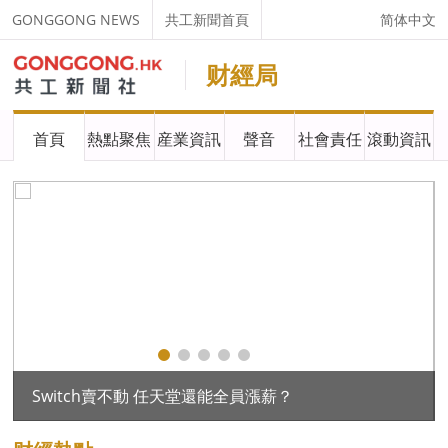
GONGGONG NEWS
共工新聞首頁
简体中文
财經局
首頁
熱點聚焦
産業資訊
聲音
社會責任
滾動資訊
、今井皂液、莫代爾女褲等樣品不合格
Switch賣不動 任天堂還能全員漲薪？