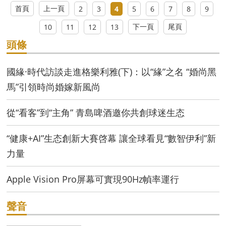
首頁
上一頁
2
3
4
5
6
7
8
9
下一頁
尾頁
10
11
12
13
頭條
國緣·時代訪談走進格樂利雅(下)：以“緣”之名 “婚尚黑
馬”引領時尚婚嫁新風尚
從“看客”到“主角” 青島啤酒邀你共創球迷生态
“健康+AI”生态創新大賽啓幕 讓全球看見“數智伊利”新
力量
Apple Vision Pro屏幕可實現90Hz幀率運行
聲音