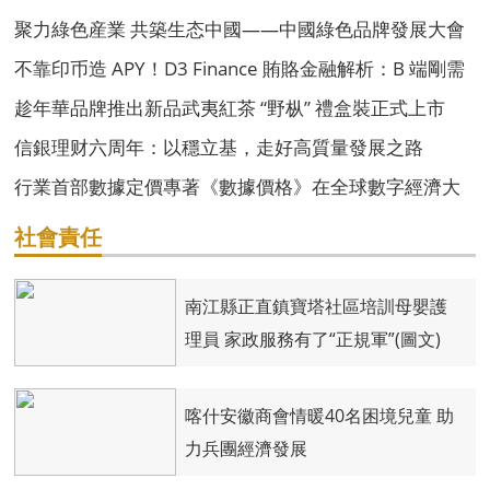
聚力綠色産業 共築生态中國——中國綠色品牌發展大會
組委會介紹
不靠印币造 APY！D3 Finance 賄賂金融解析：B 端剛需
支撐永續收益
趁年華品牌推出新品武夷紅茶 “野枞” 禮盒裝正式上市
信銀理财六周年：以穩立基，走好高質量發展之路
行業首部數據定價專著《數據價格》在全球數字經濟大
會首發
社會責任
南江縣正直鎮寶塔社區培訓母嬰護
理員 家政服務有了“正規軍”(圖文)
喀什安徽商會情暖40名困境兒童 助
力兵團經濟發展