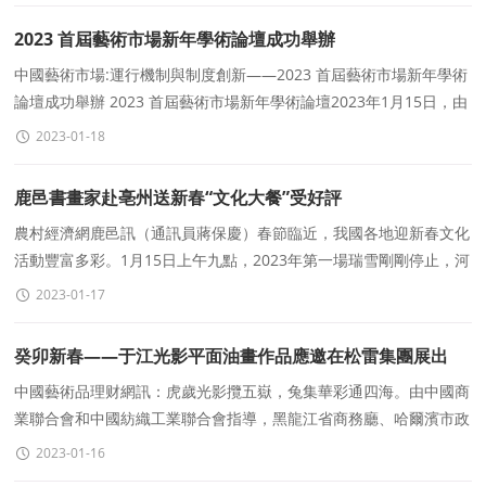
2023 首屆藝術市場新年學術論壇成功舉辦
中國藝術市場:運行機制與制度創新——2023 首屆藝術市場新年學術
論壇成功舉辦 2023 首屆藝術市場新年學術論壇2023年1月15日，由
國家社會科學基金藝術學重大項目&
2023-01-18
鹿邑書畫家赴亳州送新春“文化大餐”受好評
農村經濟網鹿邑訊（通訊員蔣保慶）春節臨近，我國各地迎新春文化
活動豐富多彩。1月15日上午九點，2023年第一場瑞雪剛剛停止，河
南省鹿邑縣多位書畫家冒着嚴寒、踏着積雪，
2023-01-17
癸卯新春——于江光影平面油畫作品應邀在松雷集團展出
中國藝術品理财網訊：虎歲光影攬五嶽，兔集華彩通四海。由中國商
業聯合會和中國紡織工業聯合會指導，黑龍江省商務廳、哈爾濱市政
府、松雷集團共同舉辦的具有民族風的非物質
2023-01-16