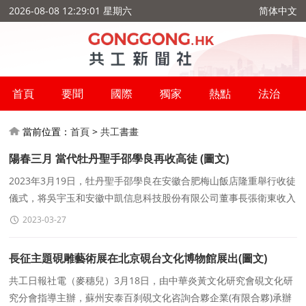
2026-08-08 12:29:01 星期六
简体中文
首頁
要聞
國際
獨家
熱點
法治
當前位置：
首頁
>
共工書畫
陽春三月 當代牡丹聖手邵學良再收高徒 (圖文)
2023年3月19日，牡丹聖手邵學良在安徽合肥梅山飯店隆重舉行收徒
儀式，将吳宇玉和安徽中凱信息科技股份有限公司董事長張衛東收入
門下。拜師是極具儀式感的文化傳承，這種儀式
2023-03-27
長征主題硯雕藝術展在北京硯台文化博物館展出(圖文)
共工日報社電（麥穗兒）3月18日，由中華炎黃文化研究會硯文化研
究分會指導主辦，蘇州安泰百刹硯文化咨詢合夥企業(有限合夥)承辦