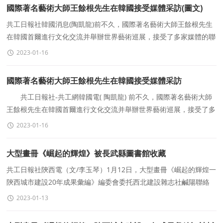
國際著名藝術大師王餘根先生在韓國接受媒體采訪(圖文)
共工日報社韓國消息(陶凱龍)前不久，國際著名藝術大師王餘根先生
在韓國首爾進行文化交流并舉辦世界藝術巡展，接受了多家媒體的聯
合采訪!王餘根大師在接受媒體采訪時表示：&
2023-01-16
國際著名藝術大師王餘根先生在韓國接受媒體采訪
共工日報社-共工網韓國電( 陶凱龍) 前不久，國際著名藝術大師
王餘根先生在韓國首爾進行文化交流并舉辦世界藝術巡展，接受了多
家媒體的聯合采訪! 王餘根大師在接受媒
2023-01-16
大型畫冊《崛起的輝煌》被長武縣圖書館收藏
共工日報社陝西電（文/李玉琴）1月12日，大型畫冊《崛起的輝煌一
陝西城市建設20年成果彙編》編委會委托西北建設雜志社鹹陽聯絡
處主任宋賓揚爲長武縣圖書館捐贈了畫冊，館長
2023-01-13