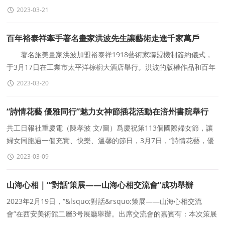
的"長征硯主題創作展"在北京硯台文化博物館開
2023-03-21
百年裕泰祥牽手著名畫家洪波先生讓藝術走進千家萬戶
著名旅美畫家洪波加盟裕泰祥1918藝術家聯盟機制簽約儀式，
于3月17日在工業市太平洋棕榈大酒店舉行。洪波的版權作品和百年
裕泰祥品牌的合作牽手，打造更加貼近生活的藝術
2023-03-20
“詩情花藝 優雅同行”魅力女神節插花活動在涪州書院舉行
共工日報社重慶電（陳孝波 文/圖）爲慶祝第113個國際婦女節，讓
婦女同胞過一個充實、快樂、溫馨的節日，3月7日，“詩情花藝，優
雅同行”魅力女神節插花活動在重慶
2023-03-09
山海心相｜“‘對話’策展——山海心相交流會”成功舉辦
2023年2月19日，“&lsquo;對話&rsquo;策展——山海心相交流
會”在西安美術館二層3号展廳舉辦。出席交流會的嘉賓有：本次策展