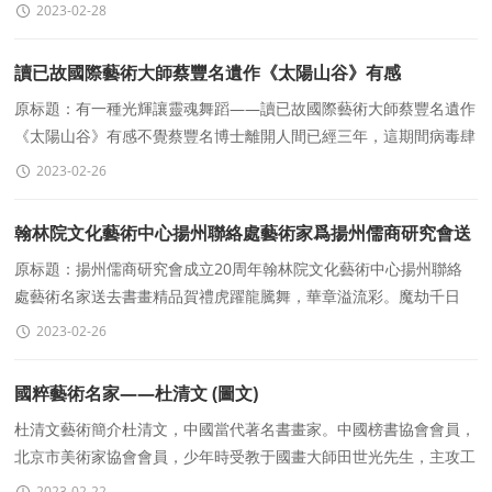
人楊墨白、西安建築科技大
2023-02-28
讀已故國際藝術大師蔡豐名遺作《太陽山谷》有感
原标題：有一種光輝讓靈魂舞蹈——讀已故國際藝術大師蔡豐名遺作
《太陽山谷》有感不覺蔡豐名博士離開人間已經三年，這期間病毒肆
虐，封山封路，經濟蕭條，人們的
2023-02-26
翰林院文化藝術中心揚州聯絡處藝術家爲揚州儒商研究會送
書畫精品
原标題：揚州儒商研究會成立20周年翰林院文化藝術中心揚州聯絡
處藝術名家送去書畫精品賀禮虎躍龍騰舞，華章溢流彩。魔劫千日
過，玉兔迎春來。爲了迎接揚州儒商研究會成立二
2023-02-26
國粹藝術名家——杜清文 (圖文)
杜清文藝術簡介杜清文，中國當代著名書畫家。中國榜書協會會員，
北京市美術家協會會員，少年時受教于國畫大師田世光先生，主攻工
筆花鳥。自幼愛好書法，後拜著名國寶級書法
2023-02-22