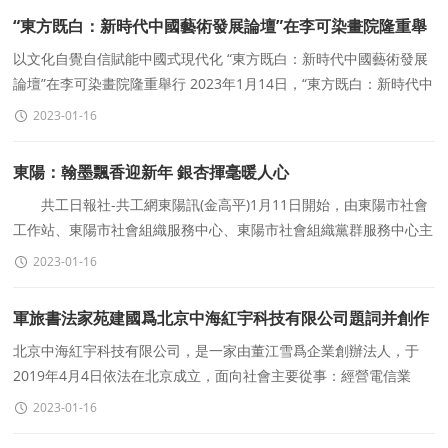
“東方既白：新時代中國藝術發展論壇”在李可染畫院隆重舉
行
以文化自覺自信賦能中國式現代化 “東方既白：新時代中國藝術發展
論壇”在李可染畫院隆重舉行 2023年1月14日，“東方既白：新時代中
國藝術發展論壇暨李可染
2023-01-16
東陽：翰墨飄香迎新年 銀杏揮毫暖人心
共工日報社-共工網東陽訊(金高平)1月11日開始，由東陽市社會
工作站、東陽市社會組織服務中心、東陽市社會組織黨群服務中心主
辦，東陽市知心社會工作服務中心承辦，東陽
2023-01-16
軍旅書法家苑建國爲北京中海紅宇科技有限公司題詞并創作
墨寶
北京中海紅宇科技有限公司，是一家由董江雪爲企業創辦法人，于
2019年4月4日依法在北京成立，面向社會主要從事：經營電信業
務；互聯網信息服務；技術開發、技術咨詢、技術服
2023-01-16