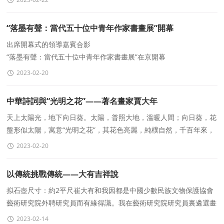
“落墨有聲：當代五十位中青年作家書畫展”開幕
出席開幕式的領導嘉賓合影
“落墨有聲：當代五十位中青年作家書畫展”在京開幕
中國藝術報記者 張瀚允
2023-02-20
2月18日，由中國作協作家書畫院、中國藝術報社、中
中華詩詞與“光明之花”——著名畫家賈大年
天上太陽光，地下向日葵。太陽，普照大地，溫暖人間；向日葵，花
盤形似太陽，寓意“光明之花”，其花色亮麗，純樸自然，千百年來，
一直是人民大衆喜愛的植物，是
2023-02-20
以傳統挑戰傳統——大有吉祥說
拟石壺尺寸：約2平尺崔大有和我因都是中國少數民族文物保護協會
藝術研究院外聘研究員而有緣得識。我在藝術研究院研究員裏遴選畫
家參加由人民美術出版社主辦，北京朝花書畫社
2023-02-14