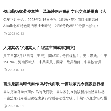
傑出藝術家蔡俊章博士爲海峽兩岸藝術文化交流獻墨寶《宏
兔大展》
兔年正月十六，2023年2月6日央視《海峽兩岸》節目播出高雄
&bull;北京特色周活動播出時間：2月6号晚8點30分播出頻道：
CCTV4播出欄目：《海峽兩岸》首播：晚8點30分重播：次日
2023-02-13
人如其名 字如其人 百經堂主聞成軍(圖文)
共工日報2月13日電（王宏） 聞成軍，号百經堂主。男，漢族。生于
1967年，河南西峽人，中共黨員，國家一級美術師，中書協會員，
中國國際書畫藝術委員會委員，河南省人大書畫
2023-02-13
書法應該爲時代而作 爲時代而歌 一書法家孔令義談新行楷
體書法
書法應該爲時代而作 爲時代而歌一書法家孔令義談新行楷體書法将
軍書法家孔令義自從提出新行楷體書法理念後，十幾年來把對新行楷
體書法的創作研究，當作他書法創作的目标追求
2023-02-01