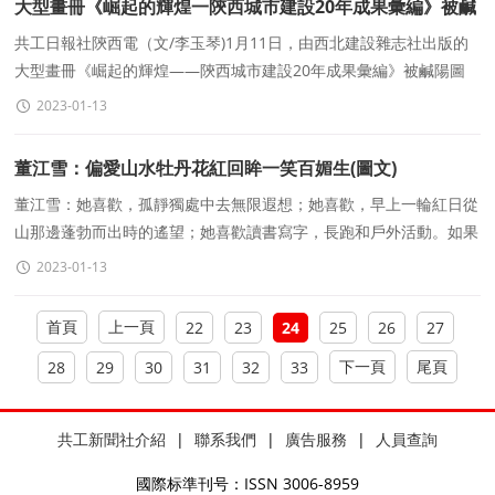
大型畫冊《崛起的輝煌一陝西城市建設20年成果彙編》被鹹
陽圖書館收藏
共工日報社陝西電（文/李玉琴)1月11日，由西北建設雜志社出版的
大型畫冊《崛起的輝煌——陝西城市建設20年成果彙編》被鹹陽圖
書館收藏，鹹陽圖書館館長楊嶽簽發并
2023-01-13
董江雪：偏愛山水牡丹花紅回眸一笑百媚生(圖文)
董江雪：她喜歡，孤靜獨處中去無限遐想；她喜歡，早上一輪紅日從
山那邊蓬勃而出時的遙望；她喜歡讀書寫字，長跑和戶外活動。如果
說，至今還有一個久違的願望的話，那就是還
2023-01-13
首頁
上一頁
22
23
24
25
26
27
下一頁
尾頁
28
29
30
31
32
33
共工新聞社介紹
|
聯系我們
|
廣告服務
|
人員查詢
國際标準刊号：ISSN 3006-8959