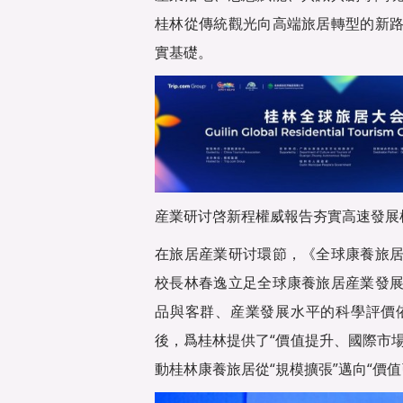
桂林從傳統觀光向高端旅居轉型的新
實基礎。
産業研讨啓新程權威報告夯實高速發展
在旅居産業研讨環節，《全球康養旅
校長林春逸立足全球康養旅居産業發
品與客群、産業發展水平的科學評價
後，爲桂林提供了“價值提升、國際市場
動桂林康養旅居從“規模擴張”邁向“價