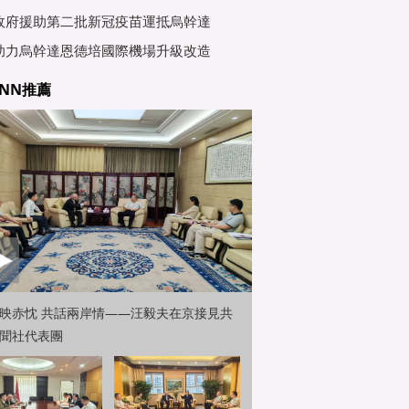
行會
政府援助第二批新冠疫苗運抵烏幹達
助力烏幹達恩德培國際機場升級改造
NN推薦
映赤忱 共話兩岸情——汪毅夫在京接見共
聞社代表團