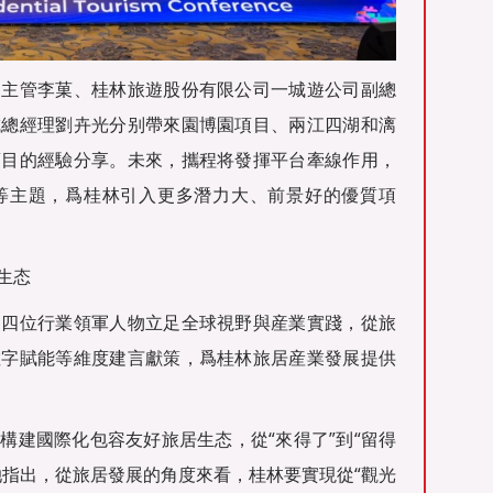
部主管李菓、桂林旅遊股份有限公司一城遊公司副總
城總經理劉卉光分别帶來園博園項目、兩江四湖和漓
項目的經驗分享。未來，攜程将發揮平台牽線作用，
等主題，爲桂林引入更多潛力大、前景好的優質項
生态
。四位行業領軍人物立足全球視野與産業實踐，從旅
數字賦能等維度建言獻策，爲桂林旅居産業發展提供
構建國際化包容友好旅居生态，從“來得了”到“留得
她指出，從旅居發展的角度來看，桂林要實現從“觀光