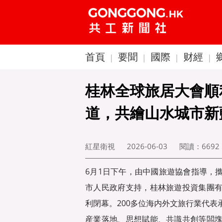
首頁
要聞
國際
财經
|
|
|
|
桂林全球旅居大會順
道，共繪山水城市新
紅星衛視
2026-06-03
閱讀：
6692
6月1日下午，由中國旅遊協會指導，
市人民政府支持，桂林旅遊投資集團
利閉幕。200多位海内外文旅行業代
産業落地、思想賦能、共識共創等闆