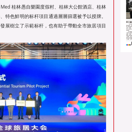
 Med 桂林愚自樂園度假村、桂林大公館酒店、桂林
善、特色鮮明的标杆項目通過層層篩選被予以授牌。
業發展樹立了示範标杆，也有助于帶動全市旅居項目