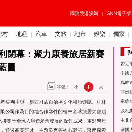
國務院港澳辦
GNN電子版
|
鄉村
地産
汽車
文旅
地市
娛樂
獨家
|
|
|
|
|
|
|
利閉幕：聚力康養旅居新賽
習近
藍圖
60周
中國
金達
烏幹
字體：
小
中
大
事務
非洲
是棋
章維
攜程集團主辦，廣西壯族自治區文化和旅遊廳、桂林
張利
有限公司作爲目的地合作夥伴的桂林全球旅居大會順
烏友
中非
表承接關于全球入境遊産業發展的探讨成果，重點聚焦
全國
塊，通過産業研讨、主題發言等核心環節，深度探索