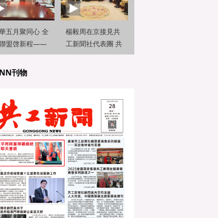
華五月聚同心 全
楊毅周在京接見共
聯盟啓新程——
工新聞社代表團 共
曉峰在京接見共
話國際傳播新篇章
新聞社代
NN刊物