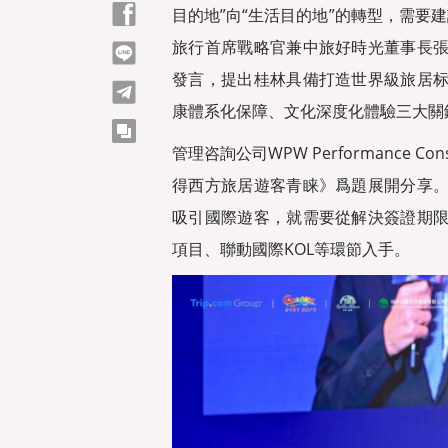
Facebook
目的地”向“生活目的地”的轉型，需要建
旅行首席戰略官兼中旅好時光董事長
line
發言，提出桂林具備打造世界級旅居
telegram
康體系化保障、文化深度化體驗三大關
copy
管理咨詢公司WPW Performance 
得西方旅居遊客青睐》爲題展開分享
吸引國際遊客，就需要從解決簽證期
項目、聯動國際KOL等環節入手。