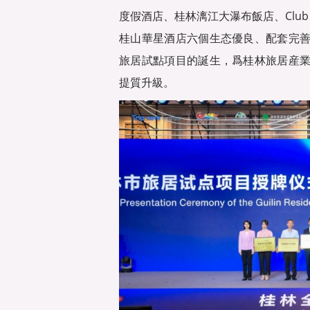
度假酒店、桂林漓江大瀑布飯店、Club
桂山華星酒店六個生态優良、配套完
旅居試點項目的誕生，爲桂林旅居産
提質升級。