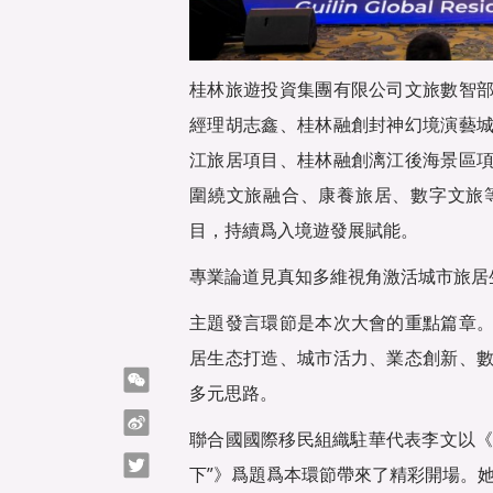
桂林旅遊投資集團有限公司文旅數智
經理胡志鑫、桂林融創封神幻境演藝
江旅居項目、桂林融創漓江後海景區
圍繞文旅融合、康養旅居、數字文旅
目，持續爲入境遊發展賦能。
專業論道見真知多維視角激活城市旅居
主題發言環節是本次大會的重點篇章
居生态打造、城市活力、業态創新、
微信
多元思路。
微博
聯合國國際移民組織駐華代表李文以《
Twitter
下”》爲題爲本環節帶來了精彩開場。