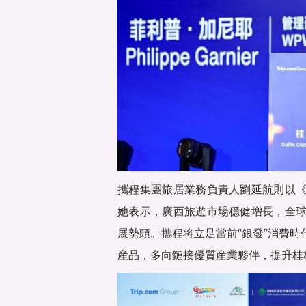
攜程集團旅居業務負責人劉延航則以
她表示，廣西旅遊市場穩健增長，全
展勢頭。攜程将立足當前“銀發”消費
産品，多向鏈接優質産業夥伴，提升桂