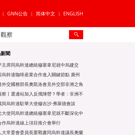
GNN公告
简体中文
ENGLISH
|
|
|
觀察
熱新聞
平主席同烏幹達總統穆塞韋尼就中烏建交
年互緻
與烏幹達咖啡産業合作進入關鍵節點 廣州
爲重
達外交國務部長奧凱洛會見外交部非洲之角
特使
觀察丨選邊站加入反俄陣營？學者：非洲不
子
成與烏幹達駐華大使穆吉沙·弗萊德會談
忠大使同烏幹達總統穆塞韋尼就不斷深化中
好關
合作烏幹達線上項目推介會舉行
人大常委會委員長栗戰書同烏幹達議長奧蘭