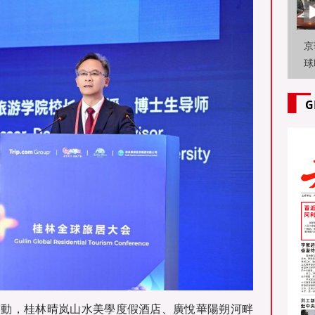
京
球
路
工
G
啓動，桂林晴岚山水美學度假酒店、廣悅華陽朔河畔