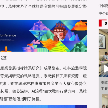
亞舉
中國
路徑，爲桂林乃至全球旅居産業的可持續發展奠定堅
中企
G
根基
居産業發展指标體系研究》成果發布。桂林旅遊學院
展背景與研究的戰略意義，系統解釋了康養資源、産
春晖
依據，并在總結桂林康養旅居産業五大核心優勢之
工新
拓展、銀發深耕、AI治理”四大戰略行動方向，爲推
值引領”新階段指明了路徑。