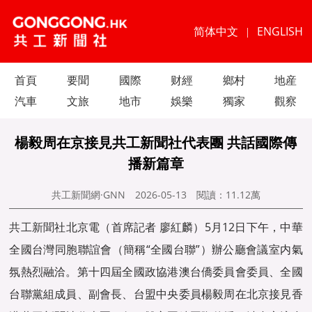
简体中文
ENGLISH
|
首頁
要聞
國際
财經
鄉村
地産
汽車
文旅
地市
娛樂
獨家
觀察
楊毅周在京接見共工新聞社代表團 共話國際傳
播新篇章
共工新聞網·GNN
2026-05-13
閱讀：
11.12萬
共工新聞
社北京電（首席記者 廖紅麟）5月12日下午，中華
全國台灣同胞聯誼會（簡稱“全國台聯”）辦公廳會議室内氣
氛熱烈融洽。第十四屆全國政協港澳台僑委員會委員、全國
台聯黨組成員、副會長、台盟中央委員楊毅周在北京接見香