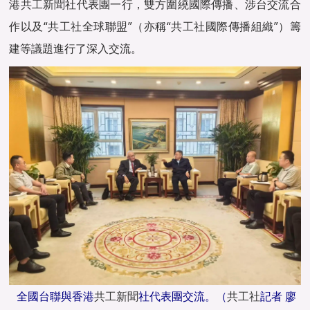
港
共工新聞
社代表團一行，雙方圍繞國際傳播、涉台交流合
作以及“
共工社
全球聯盟”（亦稱“
共工社
國際傳播組織”）籌
建等議題進行了深入交流。
全國台聯與香港
共工新聞
社代表團交流。（
共工社
記者 廖