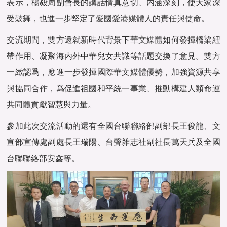
表示，楊毅周副會長的講話情真意切、内涵深刻，使大家深
受鼓舞，也進一步堅定了愛國愛
港媒
體人的責任與使命。
交流期間，雙方還就新時代背景下
華文媒體
如何發揮橋梁紐
帶作用、凝聚海内外中華兒女共識等話題交換了意見。雙方
一緻認爲，應進一步發揮國際
華文媒體
優勢，加強資源共享
與協同合作，爲促進祖國和平統一事業、推動構建人類命運
共同體貢獻智慧與力量。
參加此次交流活動的還有全國台聯聯絡部副部長王俊龍、文
宣部宣傳處副處長王瑞陽、台聲雜志社副社長萬天兵及全國
台聯聯絡部安鑫等。