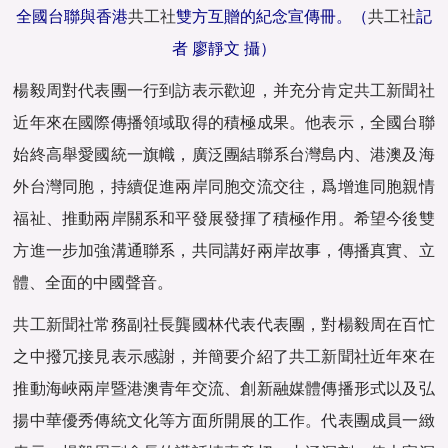
全國台聯與香港
共工社
雙方互贈的紀念宣傳冊。（
共工社
記
者 廖靜文 攝）
楊毅周對代表團一行到訪表示歡迎，并充分肯定
共工新聞
社
近年來在國際傳播領域取得的積極成果。他表示，全國台聯
始終高舉愛國統一旗幟，廣泛團結聯系台灣島内、港澳及海
外台灣同胞，持續促進兩岸同胞交流交往，爲增進同胞親情
福祉、推動兩岸關系和平發展發揮了積極作用。希望今後雙
方進一步加強溝通聯系，共同講好兩岸故事，傳播真實、立
體、全面的中國聲音。
共工新聞
社常務副社長龔國林代表代表團，對楊毅周在百忙
之中撥冗接見表示感謝，并簡要介紹了
共工新聞
社近年來在
推動海峽兩岸暨港澳青年交流、創新融媒體傳播形式以及弘
揚中華優秀傳統文化等方面所開展的工作。代表團成員一緻