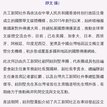
靜文 攝）
共工新聞
社作爲依法在中華人民共和國香港特别行政區注冊
成立的國際
華文媒體
機構，自2015年創刊以來，始終積極服
務國家對外傳播大局，持續拓展國際傳播渠道，推動全球
華
文媒體
交流合作。目前，已在美國、加拿大、日本、西班
牙、阿根廷、印度尼西亞、斐濟及中國台灣地區設立獨立運
營分支機構，初步形成覆蓋多國和地區的國際傳播網絡。
此次拜訪由
共工新聞
社顧問鈕則堅率團，代表團成員包括編
委會副主任兼常務副社長龔國林、副社長李貴永、總編辦副
主任兼首席記者廖紅麟，以及台灣
共工新聞
社外事總監龔繼
傑等。鈕則堅先生系台灣省首任主席魏道明先生甥外孫，長
期緻力于推動兩岸民間交流與文化互動。
座談期間，鈕則堅重點介紹了
共工新聞
社正在牽頭發起設立