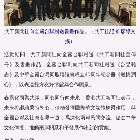
共工新聞
社向全國台聯贈送書畫作品。（
共工社
記者 廖靜文
攝）
活動期間，
共工新聞
社向全國台聯贈送《
共工新聞
社宣傳
冊》及書畫作品，全國台聯則向
共工新聞
社贈送《台聲雜
志》及中華全國台灣同胞聯誼會成立40周年紀念冊《融情潤
心》，以表達雙方友好情誼與合作願景。
春風化雨聚共識，同心同行向未來。香港
共工新聞
社表示，
未來将繼續秉持初心，積極發揮國際
華文媒體
橋梁作用，與
全國台聯及社會各界一道，爲深化兩岸民間交流、促進中華
文化傳播、推動兩岸關系和平發展作出新的貢獻。