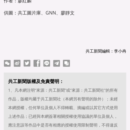
作者：廖紅麟
供圖：共工圖片庫、GNN、廖靜文
共工新聞編輯：李小冉
ter
Facebook
line
telegram
copy
共工新聞版權及免責聲明：
1、凡本網注明“來源：共工新聞”或“來源：共工新聞社”的所有
作品，版權均屬于共工新聞社（本網另有聲明的除外）；未經
本網授權，任何單位及個人不得轉載、摘編或以其它方式使用
上述作品；已經與本網簽署相關授權使用協議的單位及個人，
應注意該等作品中是否有相應的授權使用限制聲明，不得違反