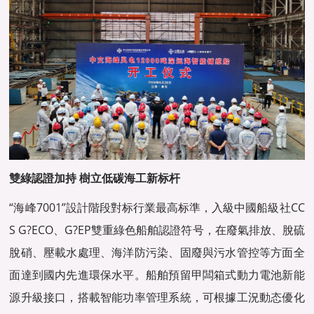
雙綠認證加持 樹立低碳海工新标杆
“海峰7001”設計階段對标行業最高标準，入級中國船級社CC
S G?ECO、G?EP雙重綠色船舶認證符号，在廢氣排放、脫硫
脫硝、壓載水處理、海洋防污染、固廢與污水管控等方面全
面達到國内先進環保水平。船舶預留甲闆箱式動力電池新能
源升級接口，搭載智能功率管理系統，可根據工況動态優化