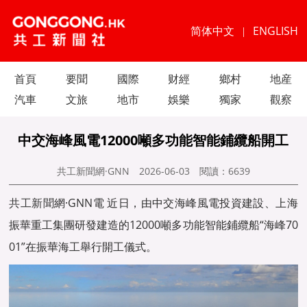
简体中文
ENGLISH
|
首頁
要聞
國際
财經
鄉村
地産
汽車
文旅
地市
娛樂
獨家
觀察
中交海峰風電12000噸多功能智能鋪纜船開工
共工新聞網·GNN
2026-06-03
閱讀：
6639
共工新聞
網·GNN電 近日，由中交海峰風電投資建設、上海
振華重工集團研發建造的12000噸多功能智能鋪纜船“海峰70
01”在振華海工舉行開工儀式。