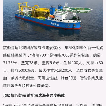
該船是适配我國深遠海風電規模化、集群化開發的新一代旗
艦級鋪纜裝備，“海峰7001”是海峰7000系列首制船，總長1
31.75米、型寬38米、型深9.6米，住艙100人、支持力60
天、續航5000海裏、最大作業水深200米，爲自航式鋼質船
舶，兼具大載纜量、高耐波性能、綠色低碳、智能作業及雙
纜同敷等多項技術性能優勢。
頂級核心裝備 适配深遠海高強度鋪纜
“海峰 7001”專爲深遠海高強度多場景鋪纜工況打造，船舶甲