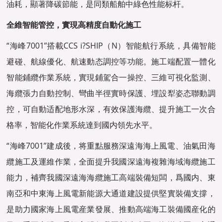
油耗，顯著降碳節能，是同類船舶中綠色性能标杆。
全維智能管控，實現高精度自動化施工
“海峰7001”搭載CCS i?SHIP（N）智能航行系統，具備智能
避碰、航線優化、航速動态調控等功能。施工端配置一體化
智能鋪纜作業系統，實現鋪駕合一操控、三維可視化監測、
海纜張力自動控制、彎曲半徑實時保護、埋設犁姿态聯動調
控，可自動适配地形水深，有效保護海纜、提升施工一次合
格率，智能化作業系統達到國内領先水平。
“海峰7001”建成後，将重點服務深遠海海上風電、油氣田海
纜施工及運維作業，全面提升我國深遠海複雜海域海纜施工
能力，補齊我國深遠海海纜施工高端裝備短闆，爲國内、東
南亞和中東海上風電新能源大通道建設提供堅實裝備支撐，
是助力國家海上風電産業發展、推動高端海工裝備國産化的