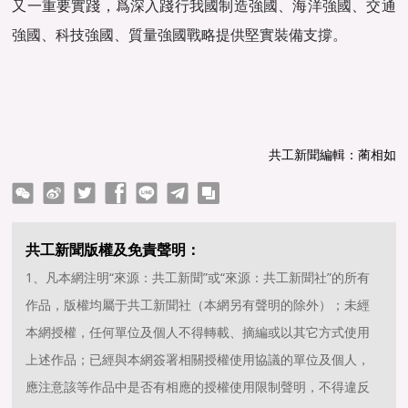
又一重要實踐，爲深入踐行我國制造強國、海洋強國、交通
強國、科技強國、質量強國戰略提供堅實裝備支撐。
共工新聞編輯：蔺相如
ter
Facebook
line
telegram
copy
共工新聞版權及免責聲明：
1、凡本網注明“來源：共工新聞”或“來源：共工新聞社”的所有
作品，版權均屬于共工新聞社（本網另有聲明的除外）；未經
本網授權，任何單位及個人不得轉載、摘編或以其它方式使用
上述作品；已經與本網簽署相關授權使用協議的單位及個人，
應注意該等作品中是否有相應的授權使用限制聲明，不得違反