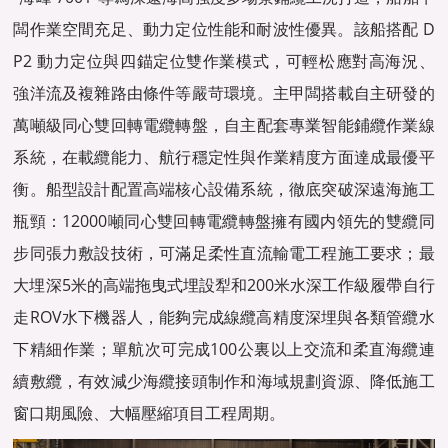
闆作業空間充足、動力定位性能和耐波性優異。該船搭配 D
P2 動力定位與四錨定位雙作業模式，可輕松應對高海況、
強洋流及複雜路由條件等嚴苛環境。主甲闆搭載自主研發的
萬噸級同心雙回轉電纜轉盤，自主配套專業智能鋪纜作業線
系統，在載纜能力、航行穩定性與作業精度方面達成最優平
衡。船型設計配置高端核心設備系統，徹底突破深遠海施工
瓶頸：12000噸同心雙回轉電纜轉盤擁有國内領先的雙纜同
步同張力敷設技術，可滿足柔性直流輸電工程施工要求；最
大埋深5米的高端拖曳式埋設犁和200米水深工作級履帶自行
走ROV水下機器人，能夠完成線纜高精度深埋與各類管纜水
下精細作業；單航次可完成100公裏以上交流和柔直海纜連
續敷纜，有效減少海纜接頭制作和海域規劃資源、降低施工
窗口期風險、大幅壓縮項目工程周期。