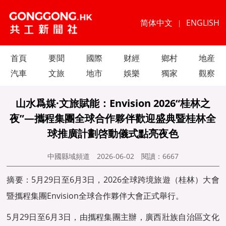
简体中文
ENGLISH
|
首頁
要聞
國際
财經
鄉村
地産
汽車
文旅
地市
娛樂
獨家
觀察
山水爲媒·文旅賦能：Envision 2026“桂林之
夜”—攜程集團全球合作夥伴歡迎盛典暨桂林全
球推廣計劃啓動儀式點亮夜色
中國縣域頻道
2026-06-02
閱讀：
6667
摘要：5月29日至6月3日，2026全球跨境旅遊（桂林）大會
暨攜程集團Envision全球合作夥伴大會正式舉行。
5月29日至6月3日，由攜程集團主辦，廣西壯族自治區文化