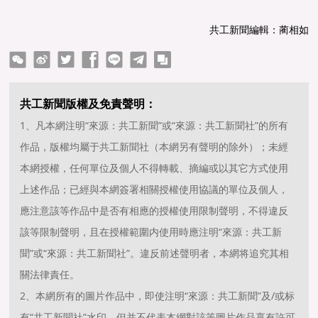
共工新聞編輯：蔺相如
ter
Facebook
line
telegram
copy
共工新聞版權及免責聲明：
1、凡本網注明“來源：共工新聞”或“來源：共工新聞社”的所有
作品，版權均屬于共工新聞社（本網另有聲明的除外）；未經
本網授權，任何單位及個人不得轉載、摘編或以其它方式使用
上述作品；已經與本網簽署相關授權使用協議的單位及個人，
應注意該等作品中是否有相應的授權使用限制聲明，不得違反
該等限制聲明，且在授權範圍内使用時應注明“來源：共工新
聞”或“來源：共工新聞社”。違反前述聲明者，本網将追究其相
關法律責任。
2、本網所有的圖片作品中，即使注明“來源：共工新聞”及/或标
有“共工新聞社”水印，但并不代表本網對該等圖片作品享有許可