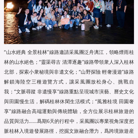
“山水經典 全景桂林”線路邀請采風團泛舟漓江，領略煙雨桂
林的山水絕色；“靈渠尋古 清潭逐趣”線路帶領衆人深入桂林
北部，探索小衆秘境與非遺文化；“山野探險 輕奢漫遊”線路
解鎖海陸空三種遊覽方式，讓采風團放松身心、挑戰自
我；“文脈尋蹤 非遺慢享”線路重點呈現城市演藝、曆史文化
與田園慢生活，解碼桂林休閑生活模式；“風雅桂境 田園奢
享”線路融合高端運動與傳統體驗，全方位展示桂林旅遊的
品質與活力……爲期6天的行程中，采風團以專業視角深度把
脈桂林入境遊發展路徑，挖掘文旅融合潛力，爲跨境旅遊産