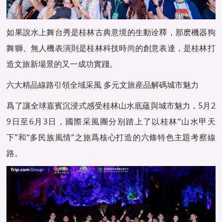
如果說水上舞台秀是桂林古典意境的生動诠釋，那麽機器狗
舞獅、無人機表演則是桂林科技時尚的創意表達，是桂林打
造文旅新場景的又一成功實踐。
六大精品線路引領全域采風 多元文旅産品解碼城市魅力
爲了讓全球嘉賓沉浸式感受桂林山水底蘊與城市魅力，5月2
9日至6月3日，國際采風團分别踏上了以桂林“山水甲天
下”和“多民族風情”之旅爲核心打造的六條特色主題考察線
路。