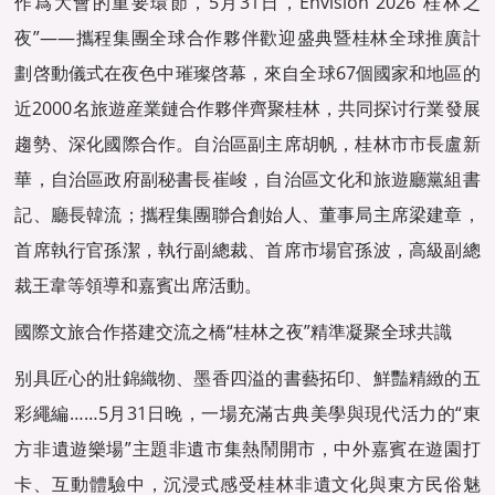
作爲大會的重要環節，5月31日，Envision 2026“桂林之
夜”——攜程集團全球合作夥伴歡迎盛典暨桂林全球推廣計
劃啓動儀式在夜色中璀璨啓幕，來自全球67個國家和地區的
近2000名旅遊産業鏈合作夥伴齊聚桂林，共同探讨行業發展
趨勢、深化國際合作。自治區副主席胡帆，桂林市市長盧新
華，自治區政府副秘書長崔峻，自治區文化和旅遊廳黨組書
記、廳長韓流；攜程集團聯合創始人、董事局主席梁建章，
首席執行官孫潔，執行副總裁、首席市場官孫波，高級副總
裁王韋等領導和嘉賓出席活動。
國際文旅合作搭建交流之橋“桂林之夜”精準凝聚全球共識
别具匠心的壯錦織物、墨香四溢的書藝拓印、鮮豔精緻的五
彩繩編……5月31日晚，一場充滿古典美學與現代活力的“東
方非遺遊樂場”主題非遺市集熱鬧開市，中外嘉賓在遊園打
卡、互動體驗中，沉浸式感受桂林非遺文化與東方民俗魅