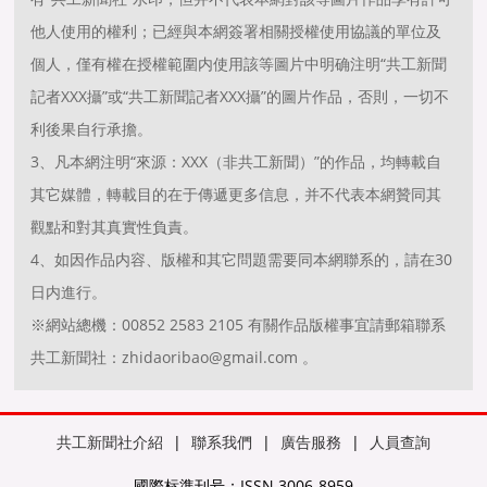
他人使用的權利；已經與本網簽署相關授權使用協議的單位及
個人，僅有權在授權範圍内使用該等圖片中明确注明“共工新聞
記者XXX攝”或“共工新聞記者XXX攝”的圖片作品，否則，一切不
利後果自行承擔。
3、凡本網注明“來源：XXX（非共工新聞）”的作品，均轉載自
其它媒體，轉載目的在于傳遞更多信息，并不代表本網贊同其
觀點和對其真實性負責。
4、如因作品内容、版權和其它問題需要同本網聯系的，請在30
日内進行。
※網站總機：00852 2583 2105 有關作品版權事宜請郵箱聯系
共工新聞社：zhidaoribao@gmail.com 。
共工新聞社介紹
|
聯系我們
|
廣告服務
|
人員查詢
國際标準刊号：ISSN 3006-8959