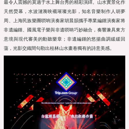
最令人震撼的莫過于水上舞台秀的精彩演繹。山水實景化作
天然熒幕，水波漣漪映襯璀璨光影，知名音樂制作人胡夢
周、上海民族樂團唢呐演奏家胡晨韻攜手專業編鍾演奏家将
非遺編鍾、國風電子樂與非遺唢呐巧妙融合，奏響兼具東方
意境與現代審美的動聽樂章；非遺編鍾的悠揚曲調緩緩回
蕩，光影交織間勾勒出桂林山水畫卷獨有的詩意美感。