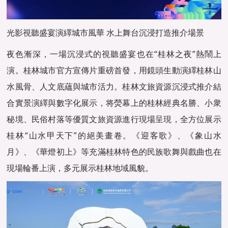
光影視聽盛宴演繹城市風華 水上舞台沉浸打造推介場景
夜色漸深，一場沉浸式的視聽盛宴也在“桂林之夜”熱鬧上
演。桂林城市官方宣傳片重磅首發，用鏡頭生動演繹桂林山
水風骨、人文底蘊與城市活力。桂林文旅資源沉浸式推介結
合實景演繹與數字化展示，将熒幕上的桂林經典名勝、小衆
秘境、民俗村落等優質文旅資源進行現場呈現，全方位展示
桂林“山水甲天下”的絕美畫卷。《迎客歌》、《象山水
月》、《華燈初上》等充滿桂林特色的民族歌舞與戲曲也在
現場輪番上演，多元展示桂林地域風貌。