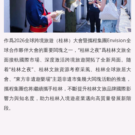
作爲2026全球跨境旅遊（桂林）大會暨攜程集團Envision全
球合作夥伴大會的重要闆塊之一，“桂林之夜”爲桂林文旅全
面接軌國際市場、深度激活跨境旅遊開拓了全新局面。随
着“桂林之夜”、桂林文旅資源考察采風、桂林全球旅居大
會、“東方非遺遊樂場”主題非遺市集幾大闆塊活動的推進，
攜程集團也将繼續攜手桂林，不斷提升桂林文旅品牌國際影
響力與知名度，助力桂林入境遊産業邁向高質量發展新階
段。