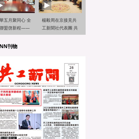
華五月聚同心 全
楊毅周在京接見共
聯盟啓新程——
工新聞社代表團 共
曉峰在京接見共
話國際傳播新篇章
新聞社代
NN刊物