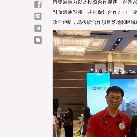
市發展活力以及投資合作機遇。企業
Facebook
對面溝通對接，共同探讨合作方向，
line
政企距離，爲後續合作項目落地和區域
telegram
copy