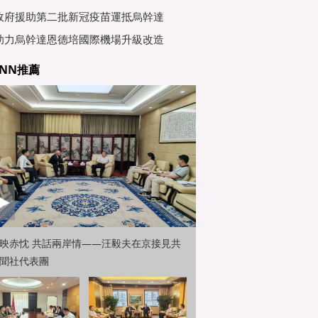
行會
政府援助第二批新冠疫苗運抵烏幹達
助力烏幹達恩德培國際機場升級改造
NN推薦
映赤忱 共話兩岸情——汪毅夫在京接見共
聞社代表團