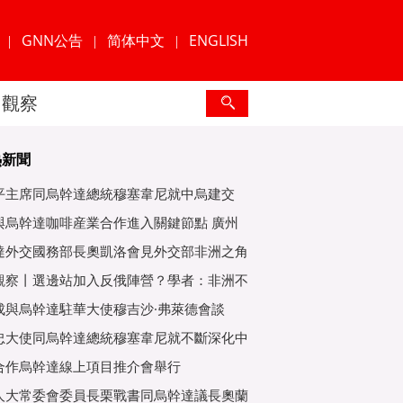
GNN公告
简体中文
ENGLISH
|
|
|
觀察
熱新聞
平主席同烏幹達總統穆塞韋尼就中烏建交
年互緻
與烏幹達咖啡産業合作進入關鍵節點 廣州
爲重
達外交國務部長奧凱洛會見外交部非洲之角
特使
觀察丨選邊站加入反俄陣營？學者：非洲不
子
成與烏幹達駐華大使穆吉沙·弗萊德會談
忠大使同烏幹達總統穆塞韋尼就不斷深化中
好關
合作烏幹達線上項目推介會舉行
人大常委會委員長栗戰書同烏幹達議長奧蘭