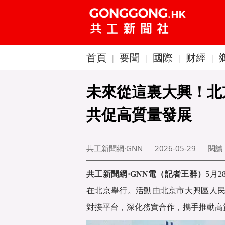
首頁
要聞
國際
财經
|
|
|
|
未來從這裏大興！北
共促高質量發展
共工新聞網·GNN
2026-05-29
閱讀
共工新聞
網·GNN電（記者王群）
5月
在北京舉行。活動由北京市大興區人
對接平台，深化務實合作，攜手推動高