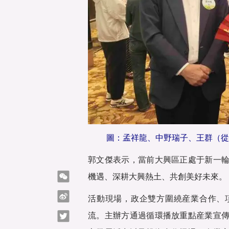
圖：孟祥龍、中野瑞子、王群（從
郭文傑表示，當前大興區正處于新一
微信
機遇、深耕大興熱土、共創美好未來。
微博
活動現場，政企雙方圍繞産業合作、
Twitter
流。主辦方通過循環播放重點産業宣