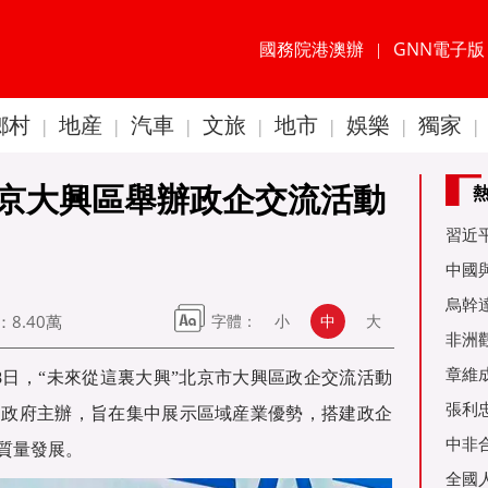
國務院港澳辦
GNN電子版
|
鄉村
地産
汽車
文旅
地市
娛樂
獨家
|
|
|
|
|
|
|
京大興區舉辦政企交流活動
習近
60周
中國
金達
烏幹
：
8.40萬
字體：
小
中
大
事務
非洲
是棋
章維
28日，“未來從這裏大興”北京市大興區政企交流活動
張利
民政府主辦，旨在集中展示區域産業優勢，搭建政企
烏友
中非
質量發展。
全國