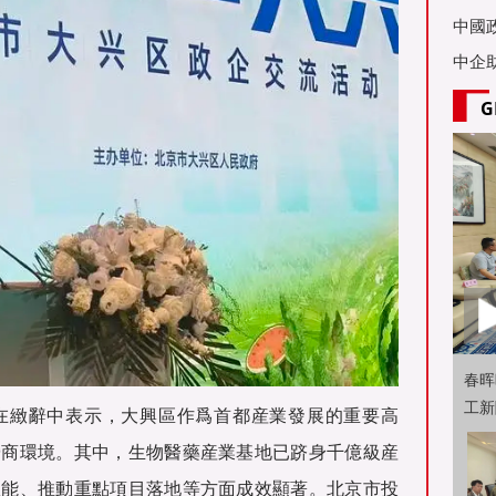
亞舉
中國
中企
G
春晖
工新
在緻辭中表示，大興區作爲首都産業發展的重要高
營商環境。其中，生物醫藥産業基地已跻身千億級産
效能、推動重點項目落地等方面成效顯著。北京市投