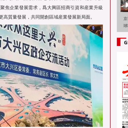
，聚焦企業發展需求，爲大興區招商引資和産業升級
更高質量發展，共同開創區域産業發展新局面。
京
球
路
工
G