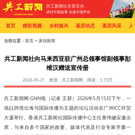
共工新闻社主管主办
讲好中国故事 传递中国声音
首页
精彩视频
乡村振兴
基层动态
基层风采
人
当前位置：
首页
>
滚动新闻
共工新闻社向马来西亚驻广州总领事馆副领事彭
维汉赠送宣传册
2026-05-21
来源：共工新闻网
阅读：
3.73万
共工新闻
网·GNN电（记者 王群）2026年5月15日下午，一
场以跨境出海与国际传播为主题的论坛活动在广州ICC环贸
大厦举行。香港
共工新闻
社国际传播中心主任黄伟健应邀出
席，与来自多个国家的政要、媒体代表及行业专家齐聚一