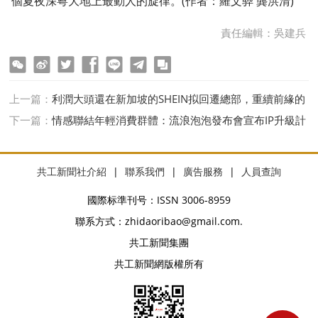
個夏夜深粵大地上最動人的旋律。(作者：羅文骅 龔洪清)
責任編輯：吳建兵
ter
Facebook
line
telegram
copy
上一篇：
利潤大頭還在新加坡的SHEIN拟回遷總部，重續前緣的
會是廣州還是南京？
下一篇：
情感聯結年輕消費群體：流浪泡泡發布會宣布IP升級計
劃
共工新聞社介紹
|
聯系我們
|
廣告服務
|
人員查詢
國際标準刊号：ISSN 3006-8959
聯系方式：zhidaoribao@gmail.com.
共工新聞集團
共工新聞網版權所有