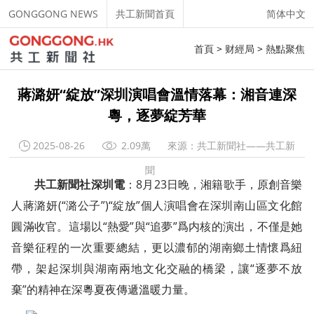
GONGGONG NEWS
共工新聞首頁
简体中文
首頁
>
财經局
>
熱點聚焦
蔣潞妍“綻放”深圳演唱會溫情落幕：湘音連深
粵，逐夢綻芳華
2025-08-26
2.09萬
來源：共工新聞社——共工新
聞
共工新聞社深圳電
：8月23日晚，湘籍歌手，原創音樂
人蔣潞妍(“潞公子”)“綻放”個人演唱會在深圳南山區文化館
圓滿收官。這場以“熱愛”與“追夢”爲内核的演出，不僅是她
音樂征程的一次重要總結，更以濃郁的湖南鄉土情懷爲紐
帶，架起深圳與湖南兩地文化交融的橋梁，讓“逐夢不放
棄”的精神在深粵夏夜傳遞溫暖力量。