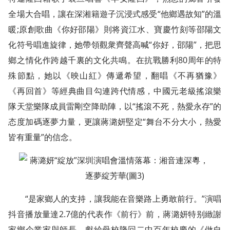
全場大合唱，讓在深湘籍遊子沉浸式感受“他鄉遇故知”的溫
暖;原創歌曲《你好邵陽》則将資江水、寶慶竹刻等邵陽文
化符号唱進旋律，她帶領觀衆齊聲高喊“你好，邵陽”，把思
鄉之情化作跨越千裏的文化共鳴。在抗戰勝利80周年的特
殊節點，她以《映山紅》傳遞希望，翻唱《不再猶豫》
《再回首》等經典曲目勾連跨代情感，中國元老級搖滾樂
隊天堂樂隊成員雷剛空降助陣，以“搖滾不死，熱愛永存”的
态度加碼逐夢力量，更讓蔣潞妍堅定“舞台不分大小，熱愛
皆有重量”的信念。
“是家鄉人的支持，讓我能在音樂路上勇敢前行。”演唱
抖音播放量達2.7億的代表作《前行》前，蔣潞妍特别緻謝
家鄉企業家與師長。獻給母校隆回二中百年校慶的《做自