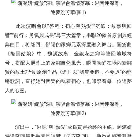
此次演唱會以“啓程：初心與熱愛”“沉澱：故事與回
響”“前行：勇氣與成長”爲三大篇章，串聯20餘首原創與經
典曲目，将隆回、邵陽的家鄉元素深度融入舞台。開篇曲
《隆回姑娘》中，魏源故裏、金銀花之鄉等隆回地域符
号，搭配大屏幕上的家鄉自然風光，瞬間喚醒在場湘籍鄉
賢的故土記憶;原創作品《追》以“我隻要追，不要退”的铿
锵歌詞，直抒她對音樂的執着初心，也叩擊着每一位追夢
人的心靈。
演出中，“湘味”與“熱愛”成爲貫穿始終的主線。蔣潞妍
特邀隆回籍歌手袁旦唱響《早安隆回》，熟悉的鄉音引發