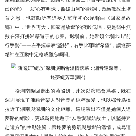
己的光》，以“心有明珠，照破山河”的歌詞，既緻敬故土培
育之恩，也鼓勵所有追夢人堅守初心;尾聲曲《回家是故
鄉》中，“世界再大，回家是故鄉”的淺吟低唱，更是戳中無
數在深打拼湘籍遊子的心聲。退場前，她帶領全場比出“前
行手勢”——左手握拳表“堅持”，右手比耶喻“希望”，讓逐夢
精神在互動中定格成難忘瞬間。
從湖南隆回走出的蔣潞妍，此次以演唱會爲媒，既在
深圳展現了湘籍音樂人對音樂的純粹熱愛，也以鄉音爲橋
拉近了湖南與深圳的文化距離。這場演出不僅是她個人追
夢路的縮影，更成爲兩地遊子“以熱愛聯結故土，以堅持奔
赴遠方”的生動注腳，讓逐夢的勇氣與思鄉的溫情，成爲這