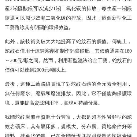
産2噸硫酸鎂可以減少1噸二氧化碳的排放，每生産一噸鎂
錠還可以減少25噸二氧化碳的排放。因此，這個新型化工
工藝路線具有明顯的環保效益。
此外，該技術突破大大地提高了蛇紋石的價值。傳統上，
蛇紋石僅用于煉鋼溶劑和制作鈣鎂磷肥，其價值通常在180
～200元/噸之間。然而，利用新型濕法冶金工藝，蛇紋石的
價值可以達到2000元/噸以上。
最後，這種工藝路線實現了對蛇紋石礦的全元素全利用，
無任何廢水、廢氣和廢渣排放。因此，它不僅能夠保護環
境，還能提高資源利用率，實現可持續發展。
我國蛇紋岩礦産資源十分豐富，大都是超基性岩類型的蛇
紋岩礦床，具有礦床多，規模大、分布廣、質地條件好等
特點。截至1995年，已在全國發現并探明儲量的蛇紋岩礦