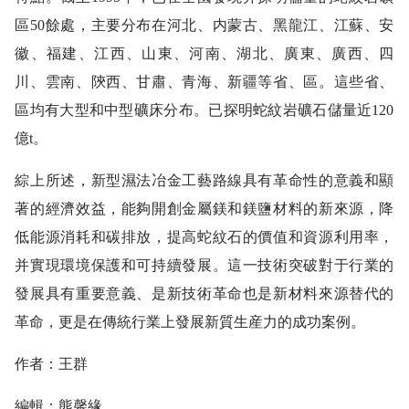
區50餘處，主要分布在河北、内蒙古、黑龍江、江蘇、安
徽、福建、江西、山東、河南、湖北、廣東、廣西、四
川、雲南、陝西、甘肅、青海、新疆等省、區。這些省、
區均有大型和中型礦床分布。已探明蛇紋岩礦石儲量近120
億t。
綜上所述，新型濕法冶金工藝路線具有革命性的意義和顯
著的經濟效益，能夠開創金屬鎂和鎂鹽材料的新來源，降
低能源消耗和碳排放，提高蛇紋石的價值和資源利用率，
并實現環境保護和可持續發展。這一技術突破對于行業的
發展具有重要意義、是新技術革命也是新材料來源替代的
革命，更是在傳統行業上發展新質生産力的成功案例。
作者：王群
編輯：熊馨緣