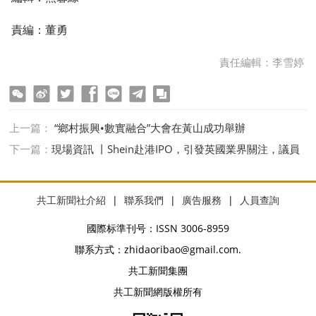
責編：董勇
責任編輯：李雪婷
ter
Facebook
line
telegram
copy
上一篇：
“鄉村振興•數實融合”大會在黃山成功舉辦
下一篇：
現場資訊 丨Shein赴港IPO，引發英國業界關注，議員
發出警告
共工新聞社介紹
|
聯系我們
|
廣告服務
|
人員查詢
國際标準刊号：ISSN 3006-8959
聯系方式：zhidaoribao@gmail.com.
共工新聞集團
共工新聞網版權所有