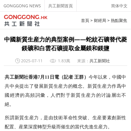
GONGGONG NEWS
共工新聞首頁
简体中文
首頁
>
财經局
>
熱點聚焦
中國新質生産力的典型案例——蛇紋石礦替代菱
鎂礦和白雲石礦提取金屬鎂和鎂鹽
2025-07-11
1.83萬
來源：
共工新聞社
共工新聞社香港7月11日電（記者 王群）
今年以來，中國中
共中央提出了發展新質生産力的概念。新質生産力作爲中
國經濟的高頻詞彙，人們對于新質生産力的讨論層出不
絕。
所謂新質生産力，是由技術革命性突破、生産要素創新性
配置、産業深度轉型升級而催生的當代先進生産力。