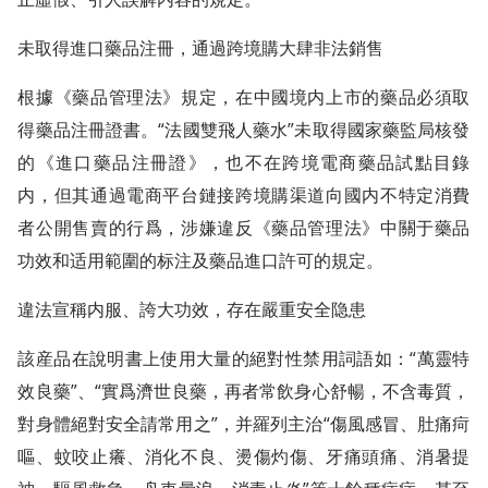
未取得進口藥品注冊，通過跨境購大肆非法銷售
根據《藥品管理法》規定，在中國境内上市的藥品必須取
得藥品注冊證書。“法國雙飛人藥水”未取得國家藥監局核發
的《進口藥品注冊證》，也不在跨境電商藥品試點目錄
内，但其通過電商平台鏈接跨境購渠道向國内不特定消費
者公開售賣的行爲，涉嫌違反《藥品管理法》中關于藥品
功效和适用範圍的标注及藥品進口許可的規定。
違法宣稱内服、誇大功效，存在嚴重安全隐患
該産品在說明書上使用大量的絕對性禁用詞語如：“萬靈特
效良藥”、“實爲濟世良藥，再者常飲身心舒暢，不含毒質，
對身體絕對安全請常用之”，并羅列主治“傷風感冒、肚痛疴
嘔、蚊咬止癢、消化不良、燙傷灼傷、牙痛頭痛、消暑提