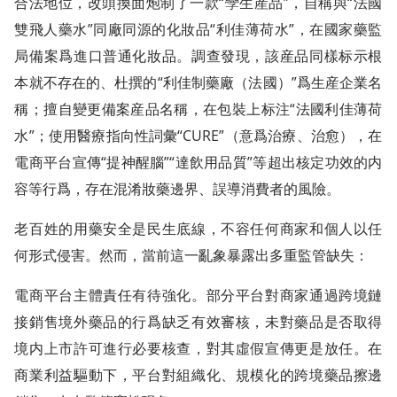
合法地位，改頭換面炮制了一款“孿生産品”，自稱與“法國
雙飛人藥水”同廠同源的化妝品“利佳薄荷水”，在國家藥監
局備案爲進口普通化妝品。調查發現，該産品同樣标示根
本就不存在的、杜撰的“利佳制藥廠（法國）”爲生産企業名
稱；擅自變更備案産品名稱，在包裝上标注“法國利佳薄荷
水”；使用醫療指向性詞彙“CURE”（意爲治療、治愈），在
電商平台宣傳“提神醒腦”“達飲用品質”等超出核定功效的内
容等行爲，存在混淆妝藥邊界、誤導消費者的風險。
老百姓的用藥安全是民生底線，不容任何商家和個人以任
何形式侵害。然而，當前這一亂象暴露出多重監管缺失：
電商平台主體責任有待強化。部分平台對商家通過跨境鏈
接銷售境外藥品的行爲缺乏有效審核，未對藥品是否取得
境内上市許可進行必要核查，對其虛假宣傳更是放任。在
商業利益驅動下，平台對組織化、規模化的跨境藥品擦邊