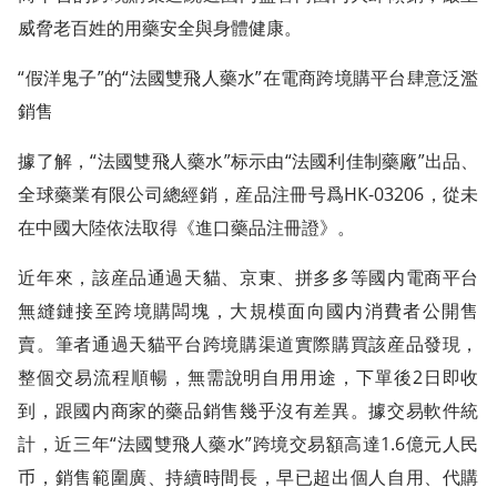
威脅老百姓的用藥安全與身體健康。
“假洋鬼子”的“法國雙飛人藥水”在電商跨境購平台肆意泛濫
銷售
據了解，“法國雙飛人藥水”标示由“法國利佳制藥廠”出品、
全球藥業有限公司總經銷，産品注冊号爲HK-03206，從未
在中國大陸依法取得《進口藥品注冊證》。
近年來，該産品通過天貓、京東、拼多多等國内電商平台
無縫鏈接至跨境購闆塊，大規模面向國内消費者公開售
賣。筆者通過天貓平台跨境購渠道實際購買該産品發現，
整個交易流程順暢，無需說明自用用途，下單後2日即收
到，跟國内商家的藥品銷售幾乎沒有差異。據交易軟件統
計，近三年“法國雙飛人藥水”跨境交易額高達1.6億元人民
币，銷售範圍廣、持續時間長，早已超出個人自用、代購