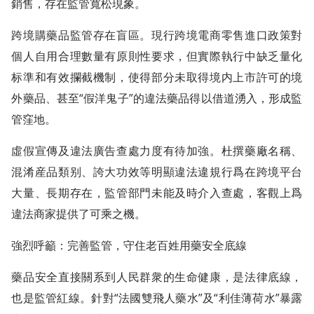
銷售，存在監管寬松現象。
跨境購藥品監管存在盲區。現行跨境電商零售進口政策對
個人自用合理數量有原則性要求，但實際執行中缺乏量化
标準和有效攔截機制，使得部分未取得境内上市許可的境
外藥品、甚至“假洋鬼子”的違法藥品得以借道湧入，形成監
管窪地。
虛假宣傳及違法廣告查處力度有待加強。杜撰藥廠名稱、
混淆産品類别、誇大功效等明顯違法違規行爲在跨境平台
大量、長期存在，監管部門未能及時介入查處，客觀上爲
違法商家提供了可乘之機。
強烈呼籲：完善監管，守住老百姓用藥安全底線
藥品安全直接關系到人民群衆的生命健康，是法律底線，
也是監管紅線。針對“法國雙飛人藥水”及“利佳薄荷水”暴露