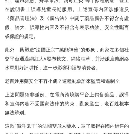
神、驅風救急、舟車暈浪、消毒止炎”等十餘種病症，甚至
在說明書上誤導兒童長期服用。上述宣傳内容涉嫌違反
《藥品管理法》及《廣告法》中關于藥品廣告不得含有虛
假、誇大、誤導性内容及不得含有表示功效、安全性斷言
或保證的規定。
此外，爲塑造“法國正宗”“萬能神藥”的形象，商家在多個社
交平台通過網紅大V發布軟文、網絡種草，并涉嫌雇傭網絡
水軍刷好評哄托，進一步影響和誤導消費者。
老百姓用藥安全不容小觑？這種亂象誰來監管和遏制？
上述問題絕非孤例。在電商跨境購平台上銷售藥品，誤導
和宣傳内容不受國家法律的約束，亂象叢生，老百姓根本
無法辨别。
這款“假洋鬼子”的法國雙飛人藥水，爲了取得在國内銷售的