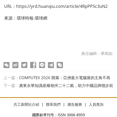
URL：https://yrd.huanqiu.com/article/4RpPPSc3uN2
來源：環球時報-環球網
責任編輯：蔺相如
ter
Facebook
line
telegram
copy
上一篇：
COMPUTEX 2026 開幕：亞洲最大電腦展的主角不再
是電腦
下一篇：
廣東永華知識産權相伴二十二載，助力中國品牌穩步前
行
共工新聞社介紹
|
聯系我們
|
廣告服務
|
人員查詢
國際标準刊号：ISSN 3006-8959