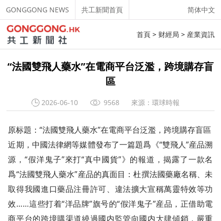
GONGGONG NEWS
共工新聞首頁
简体中文
首頁
>
财經局
>
産業資訊
“法國雙飛人藥水”在電商平台泛濫，跨境購存盲
區
2026-06-10
9568
來源：環球時報
原标題：“法國雙飛人藥水”在電商平台泛濫，跨境購存盲區
近期，中國法律網等媒體發布了一篇題爲《“雙飛人”産品溯
源，“假洋鬼子”來打“真中國貨”》的報道，揭露了一款名
爲“法國雙飛人藥水”産品的真面目：杜撰法國藥廠名稱、未
取得我國進口藥品注冊許可、違法擴大宣稱萬靈特效等功
效……這些打着“洋品牌”旗号的“假洋鬼子”産品，正借助電
商平台的跨境購渠道繞過國内監管向國内大肆傾銷，嚴重