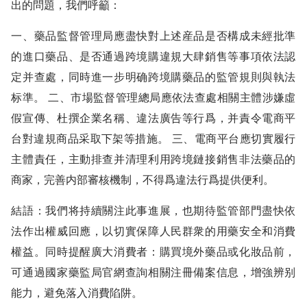
出的問題，我們呼籲：
一、藥品監督管理局應盡快對上述産品是否構成未經批準
的進口藥品、是否通過跨境購違規大肆銷售等事項依法認
定并查處，同時進一步明确跨境購藥品的監管規則與執法
标準。 二、市場監督管理總局應依法查處相關主體涉嫌虛
假宣傳、杜撰企業名稱、違法廣告等行爲，并責令電商平
台對違規商品采取下架等措施。 三、電商平台應切實履行
主體責任，主動排查并清理利用跨境鏈接銷售非法藥品的
商家，完善内部審核機制，不得爲違法行爲提供便利。
結語：我們将持續關注此事進展，也期待監管部門盡快依
法作出權威回應，以切實保障人民群衆的用藥安全和消費
權益。同時提醒廣大消費者：購買境外藥品或化妝品前，
可通過國家藥監局官網查詢相關注冊備案信息，增強辨别
能力，避免落入消費陷阱。