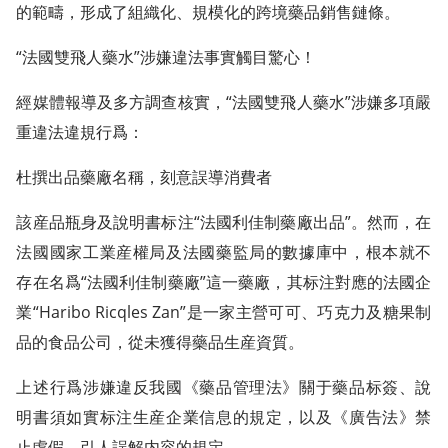
的範疇，形成了組織化、規模化的跨境藥品銷售鏈條。
“法國雙飛人藥水”涉嫌違法事實觸目驚心！
經媒體報導及多方調查核實，“法國雙飛人藥水”涉嫌多項嚴
重違法違規行爲：
杜撰出品藥廠名稱，刻意誤導消費者
該産品瓶身及說明書标注“法國利佳制藥廠出品”。然而，在
法國國家工業産權局及法國藥監局的數據庫中，根本就不
存在名爲“法國利佳制藥廠”這一藥廠，其标注對應的法國企
業“Haribo Ricqles Zan”是一家主營可可、巧克力及糖果制
品的食品公司，從未獲得藥品生産資質。
上述行爲涉嫌違反我國《藥品管理法》關于藥品标簽、說
明書須如實标注生産企業信息的規定，以及《廣告法》禁
止虛假、引人誤解内容的規定。