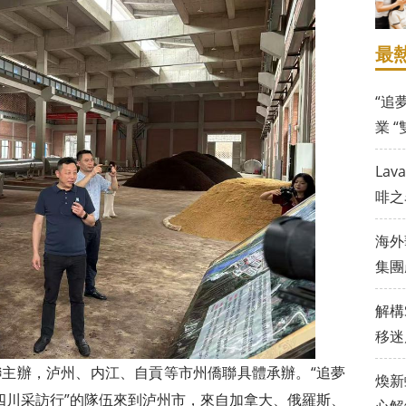
最
“追
業 
La
啡之
海外
集團
解構
移迷
主辦，泸州、内江、自貢等市州僑聯具體承辦。“追夢
煥新
四川采訪行”的隊伍來到泸州市，來自加拿大、俄羅斯、