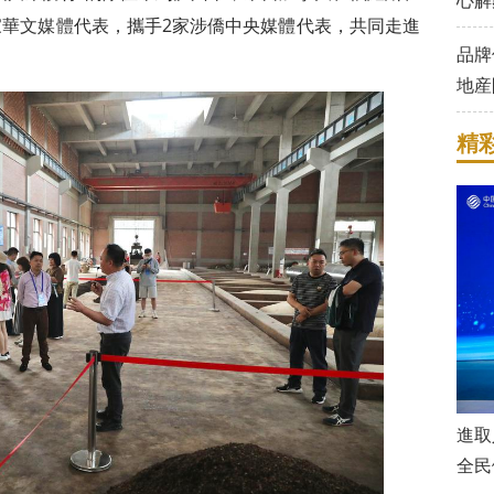
心解
家
華文媒體
代表，攜手2家涉僑中央媒體代表，共同走進
品牌
地産
精
進取
全民