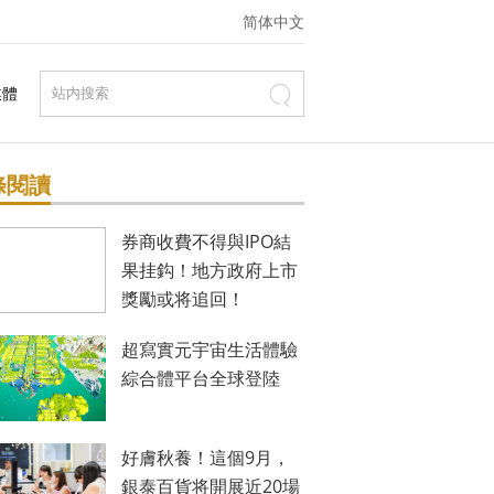
简体中文
媒體
條閱讀
券商收費不得與IPO結
果挂鈎！地方政府上市
獎勵或将追回！
超寫實元宇宙生活體驗
綜合體平台全球登陸
好膚秋養！這個9月，
銀泰百貨将開展近20場