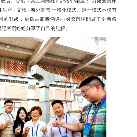
成員、香港《共工新聞社》記者介紹道：“力醬酒業作
産 - 文旅 - 海外銷售’一體化模式。這一模式不僅有
鏈的升級，更爲古蔺醬酒邁向國際市場開辟了全新路
體記者們紛紛分享了自己的見解。