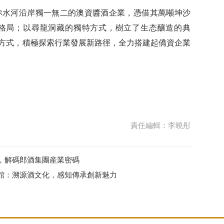
赤水河沿岸獨一無二的澳資醬酒企業，憑借其萬噸坤沙
格局；以尋龍洞藏的獨特方式，樹立了生态釀造的典
創新方式，積極探索行業發展新路徑，全力搭建起僑資企業
責任編輯：李曉彤
，解碼郎酒集團産業密碼
館：溯源酒文化，感知傳承創新魅力