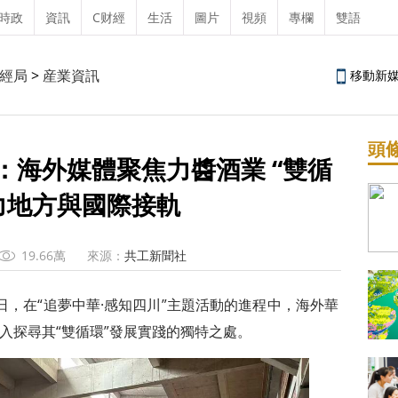
時政
資訊
C财經
生活
圖片
視頻
專欄
雙語
經局
>
産業資訊
移動新
頭
”：海外媒體聚焦力醬酒業 “雙循
助力地方與國際接軌
19.66萬
來源：
共工新聞社
 23日，在“追夢中華·感知四川”主題活動的進程中，海外
華
入探尋其“雙循環”發展實踐的獨特之處。