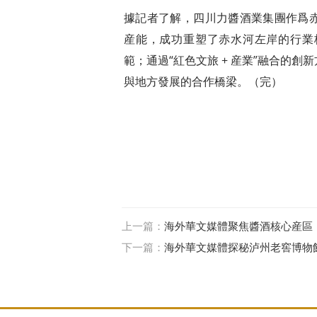
據記者了解，四川力醬酒業集團作爲
産能，成功重塑了赤水河左岸的行業
範；通過“紅色文旅 + 産業”融合的
與地方發展的合作橋梁。（完）
上一篇：
海外華文媒體聚焦醬酒核心産區
下一篇：
海外華文媒體探秘泸州老窖博物