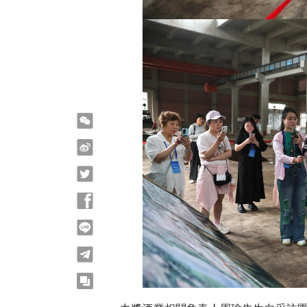
微信
微博
Twitter
Facebook
line
telegram
copy