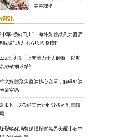
美麗課堂
熱資訊
夢中華·感知四川”：海外媒體聚焦力醬酒
“雙循環” 助力地方與國際接軌
vazza三度攜手上海勞力士大師賽 以咖
名緻敬網球精神
華文媒體聚焦醬酒核心産區，解碼郎酒
産業密碼
SHEIN：370億美元營收背後的利潤轉
局
蝶變喚醒消費媒體探營無界美羅小奢中