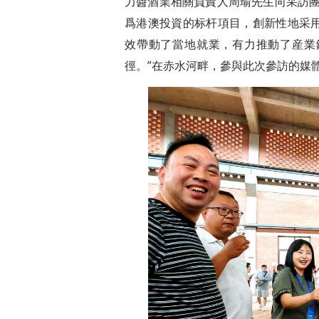
力醬酒業相關負責人周瑜先生向采訪團
爲港澳投資的标杆項目，創新性地采用‘生
效帶動了當地就業，有力推動了産業
徑。”在赤水河畔，參與此次參訪的媒