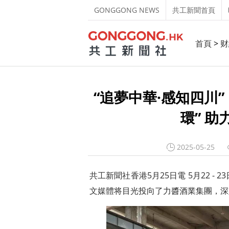
GONGGONG NEWS
共工新聞首頁
首頁
>
财
“追夢中華·感知四川
環” 
2025-05-25
共工新聞社香港5月25日電 5月22 -
文媒體
将目光投向了力醬酒業集團，深