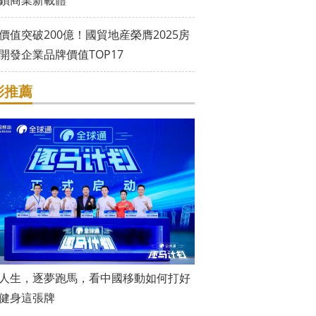
鎖商業新載體
價值突破200億！國貿地産榮膺2025房
開發企業品牌價值TOP17
彩推薦
人生，逐夢跑馬，看中國移動如何打好
健身這張牌