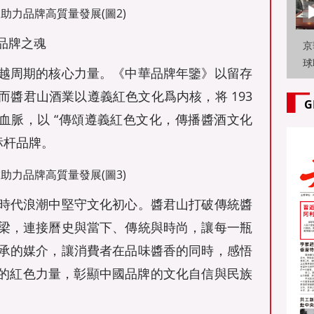
品牌之魂
京
球
周期的核心力量。《中華品牌年鑒》以留存
路
醬君山酒業以遵義紅色文化爲内核，将 193
工
G
血脈，以 “傳頌遵義紅色文化，傳播醬酒文化
标杆品牌。
代浪潮中堅守文化初心。醬君山打破傳統醬
梁，連接曆史與當下、傳統與時尚，讓每一瓶
承的媒介，讓消費者在品味醬香的同時，感悟
 的紅色力量，彰顯中國品牌的文化自信與民族