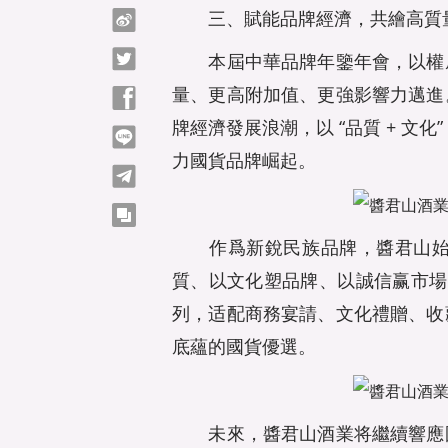
三、賦能品牌經濟，共繪高質
微博
Twitter
本屆中華品牌年鑒年會，以權威
量、更高附加值、更強影響力邁進
Facebook
牌經濟發展浪潮，以 “品質 + 文
line
力國貨品牌崛起。
telegram
copy
作爲新銳民族品牌，醬君山始終堅
質、以文化塑品牌、以誠信赢市場，
列，适配商務宴請、文化禮贈、收
底蘊的國貨優選。
未來，醬君山酒業将繼續響應國