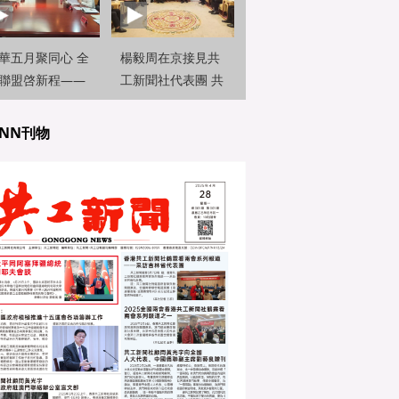
華五月聚同心 全
楊毅周在京接見共
聯盟啓新程——
工新聞社代表團 共
曉峰在京接見共
話國際傳播新篇章
新聞社代
NN刊物