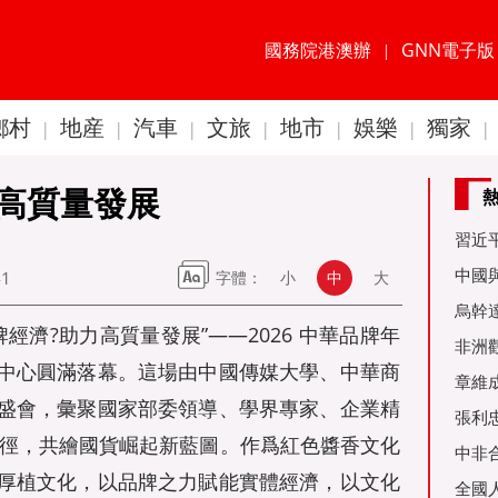
國務院港澳辦
GNN電子版
|
鄉村
地産
汽車
文旅
地市
娛樂
獨家
|
|
|
|
|
|
|
高質量發展
習近
60周
中國
41
字體：
小
中
大
金達
烏幹
興品牌經濟?助力高質量發展”——2026 中華品牌年
事務
非洲
中心圓滿落幕。這場由中國傳媒大學、中華商
是棋
章維
盛會，彙聚國家部委領導、學界專家、企業精
張利
新路徑，共繪國貨崛起新藍圖。作爲紅色醬香文化
烏友
中非
厚植文化，以品牌之力賦能實體經濟，以文化
全國