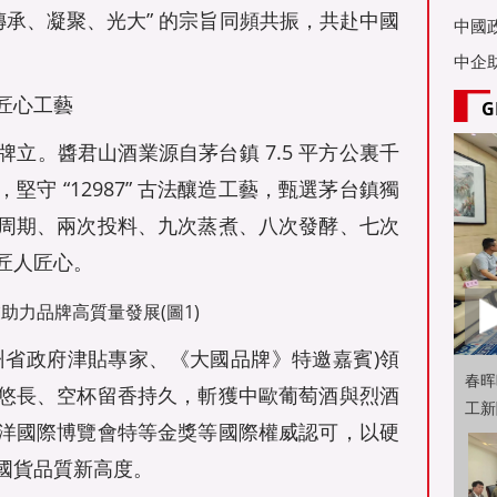
傳承、凝聚、光大” 的宗旨同頻共振，共赴中國
亞舉
中國
中企
匠心工藝
G
。醬君山酒業源自茅台鎮 7.5 平方公裏千
守 “12987” 古法釀造工藝，甄選茅台鎮獨
周期、兩次投料、九次蒸煮、八次發酵、七次
匠人匠心。
省政府津貼專家、《大國品牌》特邀嘉賓)領
春晖
悠長、空杯留香持久，斬獲中歐葡萄酒與烈酒
工新
洋國際博覽會特等金獎等國際權威認可，以硬
國貨品質新高度。