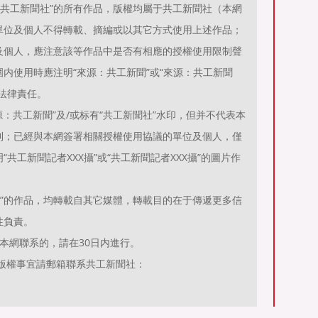
源：共工新聞社”的所有作品，版權均屬于共工新聞社（本網
單位及個人不得轉載、摘編或以其它方式使用上述作品；
及個人，應注意該等作品中是否有相應的授權使用限制聲
内使用時應注明“來源：共工新聞”或“來源：共工新聞
法律責任。
：共工新聞”及/或标有“共工新聞社”水印，但并不代表本
利；已經與本網簽署相關授權使用協議的單位及個人，僅
共工新聞記者XXX攝”或“共工新聞記者XXX攝”的圖片作
聞）”的作品，均轉載自其它媒體，轉載目的在于傳遞更多信
性負責。
本網聯系的，請在30日内進行。
有關作品版權事宜請郵箱聯系共工新聞社：