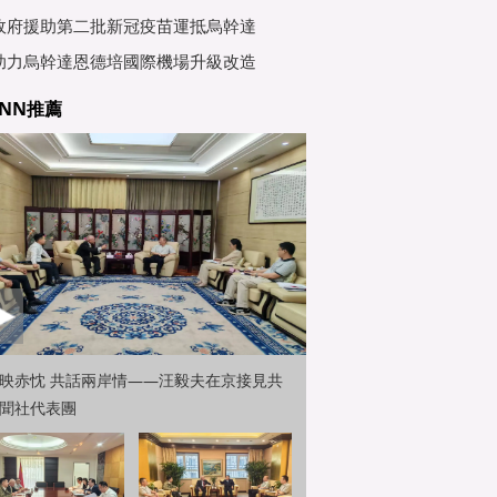
行會
政府援助第二批新冠疫苗運抵烏幹達
助力烏幹達恩德培國際機場升級改造
NN推薦
映赤忱 共話兩岸情——汪毅夫在京接見共
聞社代表團