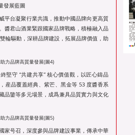
量發展藍圖
平台凝聚行業共識，推動中國品牌向更高質
。醬君山酒業緊跟國家品牌戰略，積極融入品
化” 雙輪驅動，深耕品牌建設，拓展品牌價值，助
守 “共建共享” 核心價值觀，以匠心鑄品
産品覆蓋經典、紫芒、黑金等 53 度醬香系
藏品鑒等多元場景，成爲兼具品質實力與文化
家号召，深度參與品牌建設事業，傳承中華