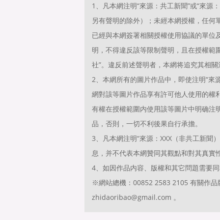
1、凡本網注明“來源：共工新聞”或“來
另有聲明的除外）；未經本網授權，任何
已經與本網簽署相關授權使用協議的單位
明，不得違反該等限制聲明，且在授權範圍
社”。違反前述聲明者，本網将追究其相關
2、本網所有的圖片作品中，即使注明“來源
網對該等圖片作品享有許可他人使用的權
有權在授權範圍内使用該等圖片中明确注明“
品，否則，一切不利後果自行承擔。
3、凡本網注明“來源：XXX（非共工新
息，并不代表本網贊同其觀點和對其真實
4、如因作品内容、版權和其它問題需要同
※網站總機：00852 2583 2105 
zhidaoribao@gmail.com 。