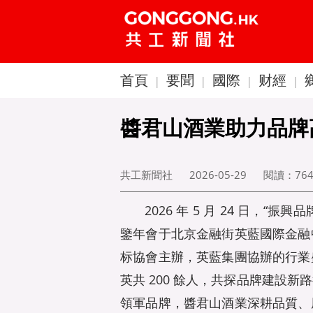
首頁
要聞
國際
财經
|
|
|
|
醬君山酒業助力品牌
共工新聞社
2026-05-29
閱讀：
76
2026 年 5 月 24 日，“振
鑒年會于北京金融街英藍國際金融
标協會主辦，英藍集團協辦的行業
英共 200 餘人，共探品牌建設
領軍品牌，醬君山酒業深耕品質、