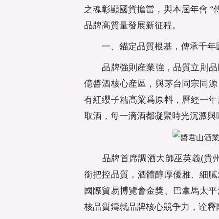
之魂彰顯國貨擔當，與本屆年會 “
品牌高質量發展新征程。
一、錨定品質根基，傳承千年
品牌強則産業強，品質立則品牌立
億醬酒核心産區，與茅台同宗同源，堅
有紅纓子糯高粱爲原料，曆經一年
取酒，每一滴酒都凝聚時光沉澱與
品牌首席調酒大師巫英義(貴州
銜把控品質，酒體醇厚優雅、細膩
國際貿易博覽會金獎、巴拿馬太平
核品質鑄就品牌核心競争力，诠釋