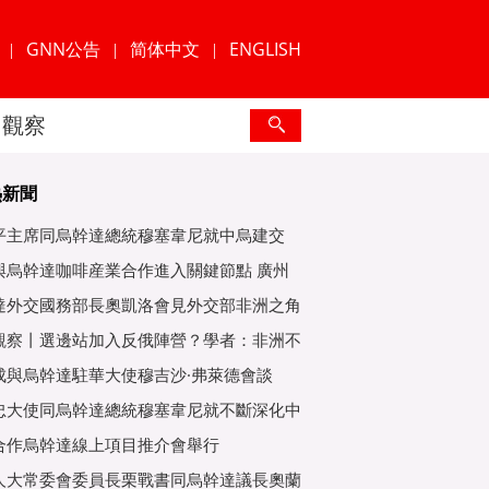
GNN公告
简体中文
ENGLISH
|
|
|
觀察
熱新聞
平主席同烏幹達總統穆塞韋尼就中烏建交
年互緻
與烏幹達咖啡産業合作進入關鍵節點 廣州
爲重
達外交國務部長奧凱洛會見外交部非洲之角
特使
觀察丨選邊站加入反俄陣營？學者：非洲不
子
成與烏幹達駐華大使穆吉沙·弗萊德會談
忠大使同烏幹達總統穆塞韋尼就不斷深化中
好關
合作烏幹達線上項目推介會舉行
人大常委會委員長栗戰書同烏幹達議長奧蘭