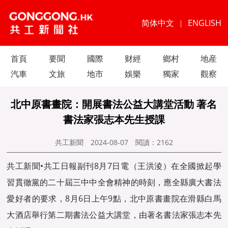
简体中文
ENGLISH
|
首頁
要聞
國際
财經
鄉村
地産
汽車
文旅
地市
娛樂
獨家
觀察
北中原書畫院：開展書法公益大講堂活動 著名
書法家張志本先生授課
共工新聞
2024-08-07
閱讀：
2162
共工新聞•共工日報副刊8月7日電（王洪淩）在全國掀起學
習貫徹黨的二十屆三中中全會精神的時刻，應全縣廣大書法
愛好者的要求，8月6日上午9點，北中原書畫院在滑縣白馬
大酒店舉行第二期書法公益大講堂，由著名書法家張志本先