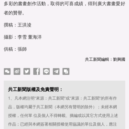
多彩的書畫創作活動，取得的可喜成績，得到廣大書畫愛好
者的贊譽。
撰稿：王洪淩
攝影：李雪 董海洋
供稿：張師
共工新聞編輯：劉興國
ter
Facebook
line
telegram
copy
共工新聞版權及免責聲明：
1、凡本網注明“來源：共工新聞”或“來源：共工新聞”的所有作
品，版權均屬于共工新聞（本網另有聲明的除外）；未經本網
授權，任何單 位及個人不得轉載、摘編或以其它方式使用上述
作品；已經與本網簽署相關授權使用協議的單位及個人，應注