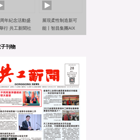
0周年紀念活動盛
展現柔性制造新可
舉行 共工新聞社
能丨智昌集團AIX
約新聞觀察員前
機器人亮相2025世
直擊
界人工智能大
電子刊物