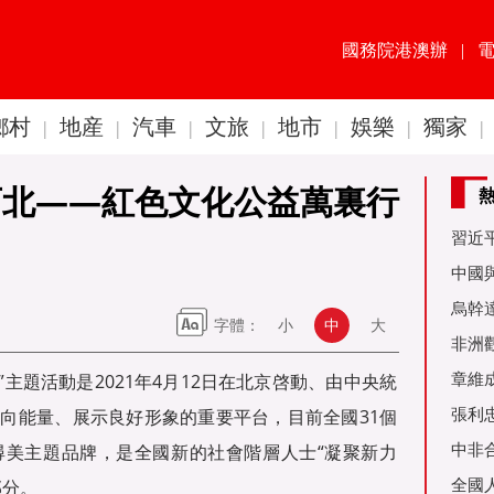
國務院港澳辦
|
鄉村
地産
汽車
文旅
地市
娛樂
獨家
|
|
|
|
|
|
|
西北——紅色文化公益萬裏行
習近
60周
中國
金達
烏幹
字體：
小
中
大
事務
非洲
是棋
章維
”主題活動是2021年4月12日在北京啓動、由中央統
張利
向能量、展示良好形象的重要平台，目前全國31個
烏友
中非
尋美主題品牌，是全國新的社會階層人士“凝聚新力
全國
部分。