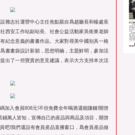
建設雜志社運營中心主任焦點親自爲趙廳長和楊處長
志社西安工作站副站長、社會公益活動家吳衛東老師
具有紀念意義的書畫作品。大家對尋美中國别具一格
認爲書畫袋設計新穎，思想明确，主題鮮明，參加活
動提出了一些寶貴的意見建議，表示大力支持本次活
加入會員808元!不但免費全年喝酒還能賺錢!開啓
的店鋪萬人皆知，宣傳自己的産品與商品及項目，開啓
員吧!我們還設有會員産品直播窗口，爲會員産品做