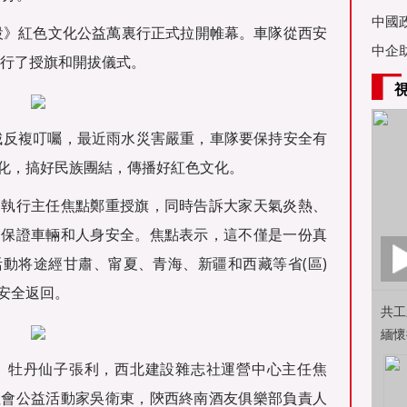
亞舉
中國
北建設》紅色文化公益萬裏行正式拉開帷幕。車隊從西安
中企
舉行了授旗和開拔儀式。
城反複叮囑，最近雨水災害嚴重，車隊要保持安全有
化，搞好民族團結，傳播好紅色文化。
動執行主任焦點鄭重授旗，同時告訴大家天氣炎熱、
，保證車輛和人身安全。焦點表示，這不僅是一份真
動将途經甘肅、甯夏、青海、新疆和西藏等省(區)
安全返回。
共工
緬懷
、牡丹仙子張利，西北建設雜志社運營中心主任焦
社會公益活動家吳衛東，陝西終南酒友俱樂部負責人