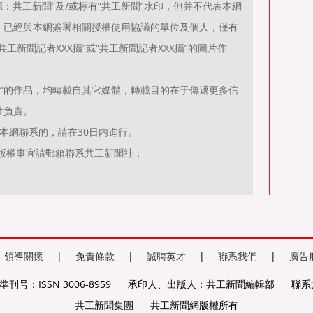
：共工新聞”及/或标有“共工新聞”水印，但并不代表本網
；已經與本網簽署相關授權使用協議的單位及個人，僅有
工新聞記者XXX攝”或“共工新聞記者XXX攝”的圖片作
聞）”的作品，均轉載自其它媒體，轉載目的在于傳遞更多信
性負責。
本網聯系的，請在30日内進行。
有關作品版權事宜請郵箱聯系共工新聞社：
領導關懷
|
免責條款
|
誠聘英才
|
聯系我們
|
廣告
刊号：ISSN 3006-8959
承印人、出版人：共工新聞編輯部
聯系方
共工新聞集團
共工新聞網版權所有