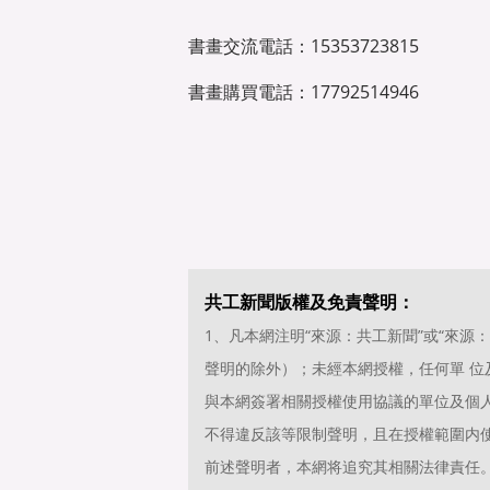
書畫交流電話：15353723815
書畫購買電話：17792514946
共工新聞版權及免責聲明：
1、凡本網注明“來源：共工新聞”或“來
聲明的除外）；未經本網授權，任何單 
與本網簽署相關授權使用協議的單位及個
不得違反該等限制聲明，且在授權範圍内使
前述聲明者，本網将追究其相關法律責任