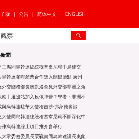
電子版
公告
简体中文
ENGLISH
|
|
|
觀察
熱新聞
平主席同烏幹達總統穆塞韋尼就中烏建交
年互緻
與烏幹達咖啡産業合作進入關鍵節點 廣州
爲重
達外交國務部長奧凱洛會見外交部非洲之角
特使
觀察丨選邊站加入反俄陣營？學者：非洲不
子
成與烏幹達駐華大使穆吉沙·弗萊德會談
忠大使同烏幹達總統穆塞韋尼就不斷深化中
好關
合作烏幹達線上項目推介會舉行
人大常委會委員長栗戰書同烏幹達議長奧蘭