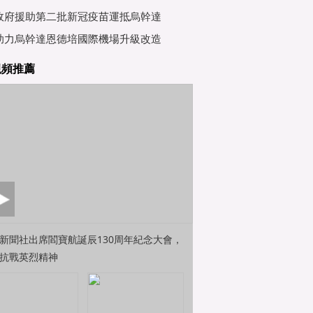
行會
政府援助第二批新冠疫苗運抵烏幹達
助力烏幹達恩德培國際機場升級改造
視頻推薦
新聞社出席閻寶航誕辰130周年紀念大會，
抗戰英烈精神