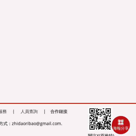
服務
|
人員查詢
|
合作鏈接
式：zhidaoribao@gmail.com.
海報分享
關注X(原推特)