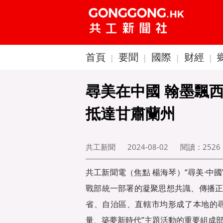
首頁
要聞
國際
财經
|
|
|
|
尋美在中國 翰墨飄
抵達甘肅蘭州
共工新聞
2024-08-02
閱讀：
2526
共工新聞電（焦點 楊海琴）“尋美·中國
戰部統一部署的凝聚思想共識、傳播正
省、自治區、直轄市均形成了本地的
量、築夢新時代”主題活動的重要組成