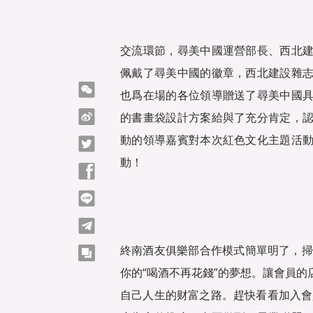
交流環節，尋美中國運營部長、西北
佩戴了尋美中國的徽章，西北建設雜
微信
也爲在場的各位領導贈送了尋美中國
微博
的書畫袋設計方案給與了充分肯定，
動的領導嘉賓對本次紅色文化主題活
Twitter
動！
Facebook
line
telegram
終南酒友俱樂部合作模式簡單明了，掃碼
copy
你的“喝酒不再花錢”的夢想。讓會員
自己人生的财富之路。趕快看看加入會