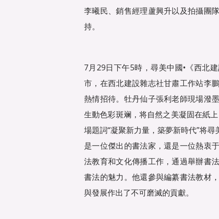
李曦民、銷售經理蘆興升以及拍攝團
持。
7月29日下午5時，尋美中國•《西
市，在西北建設雜志社甘肅工作站李
熱情招待。牡丹仙子張利老師現場潑
生動‌色彩斑斓，‌将自然之美凝固在紙
場題詞“凝聚新力量，築夢新時代”将
是一位傑出的書法家，還是一位熱衷
法教育和文化傳播工作，通過舉辦書
書法的魅力。他還參與編纂書法教材
與發展作出了不可磨滅的貢獻。