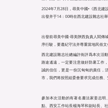
2024年7月28日，尋美中國•《西
出發并于14：00時在西北建設雜志社
出發前尋美中國·尋美陝西負責人閻傳
序行駛，要遵紀守法并尊重當地民俗文
西北建設雜志社總編許衙評爲本次活
路途遙遠，一定要注意做好防暑工作
誠的信任，更是一份沉甸甸的責任，活
市，我們将按照組委會要求完成任務、
參加本次活動的有著名書法家姜志明
點、西安工作站長楊海琴和副站長、