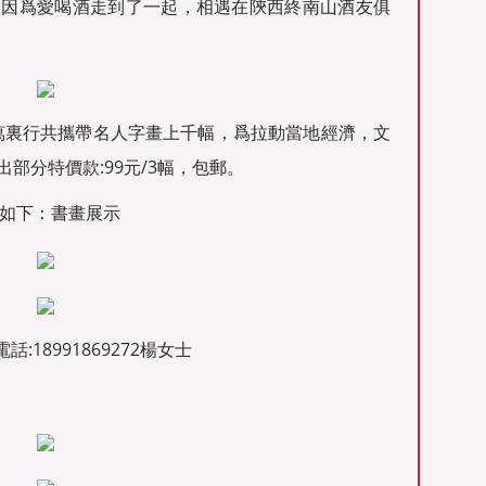
，因爲愛喝酒走到了一起，相遇在陝西終南山酒友俱
萬裏行共攜帶名人字畫上千幅，爲拉動當地經濟，文
部分特價款:99元/3幅，包郵。
具體如下：書畫展示
:18991869272楊女士