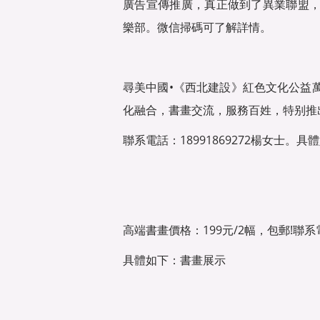
廣告宣傳推廣，真正做到了異業聯盟
樂部。微信掃碼可了解詳情。
尋美中國•《西北建設》紅色文化公益
化融合，書畫交流，服務百姓，特别推出
聯系電話：18991869272楊女士。
高端書畫價格：199元/2幅，包郵!聯系電話
具體如下：書畫展示