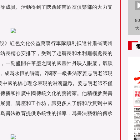
隊等成員。活動得到了陝西終南酒友俱樂部的大力支
8
大
特
北建設》紅色文化公益萬裏行車隊順利抵達甘肅省蘭州
方
鵬站長精心安排下，受到了趙廳長和水利廳楊處長的
墨，一副盛開在筆墨之間的國畫牡丹映入眼簾，氣韻
上，成爲永恒的詩篇。?國家一級書法家姜志明老師現
尋美中國的核心理念表現的淋漓盡緻。姜志明老師不僅
于傳播和推廣中國傳統文化的藝術家。他積極參與書
法展覽、講座和工作坊，讓更多人了解和欣賞到中國
，爲書法教育提供系統性的指導，爲書法藝術的傳承