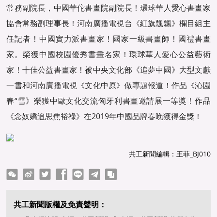
常務副院長，中國華佗書畫院副院長！環球華人愛心書畫家
協會常務副理事長！河南廣播電視台《紅旗飄飄》欄目組主
任記者！中國實力派書畫家！國家一級書畫師！國禮書畫
家。榮獲中國校園優秀書畫名家！環球華人愛心公益藝術
家！十佳公益書畫家！被中央文化部《追夢中國》大型文獻
一書和河南廣播電視《文化中原》做專題報道！作品《沁園
春“雪》榮獲中歐文化交流匈牙利書畫邀請展一等獎！作品
《念奴嬌追思焦裕祿》在2019年中國品牌春晚獲得金獎！
共工新聞編輯：王菲_BJ010
ter
Facebook
line
telegram
copy
共工新聞版權及免責聲明：