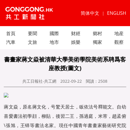
简体中文
ENGLISH
|
首頁
要聞
國際
财經
鄉村
地産
汽車
文旅
地市
娛樂
獨家
觀察
書畫家蔣文焱被清華大學美術學院美術系聘爲客
座教授(圖文)
共工日報社-共工網
2022-09-22
閱讀：
2508
蔣文焱，原名蔣文化，号驚天居士，皈依法号釋能文。自幼
喜愛書法初學顔，柳貼，後習二王，孫過庭，米芾，趙孟俯
\張旭，王铎等書法名家。現任中國青年書畫家藝術研究院