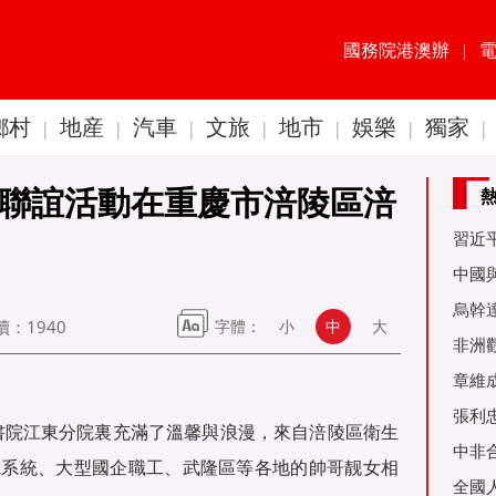
國務院港澳辦
|
鄉村
地産
汽車
文旅
地市
娛樂
獨家
|
|
|
|
|
|
|
”聯誼活動在重慶市涪陵區涪
習近
60周
中國
金達
烏幹
讀：
1940
字體：
小
中
大
事務
非洲
是棋
章維
張利
州書院江東分院裏充滿了溫馨與浪漫，來自涪陵區衛生
烏友
中非
電系統、大型國企職工、武隆區等各地的帥哥靓女相
全國