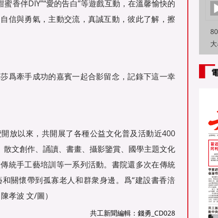
“甜蜜香伴DIY”“愛的告白”等遊戲互動，在溫馨愉快的
出自信與勇氣，主動交流，真誠互動，彼此了解，擦
8
大
特
方
馮莎爲牽手成功的嘉賓一起合影留念，記錄下這一幸
免費開放以來，共開展了各種公益文化普及活動近400
”、散文創作、誦讀、書畫、攝影鑒賞、國學主題文化
種傳統手工藝培訓等一系列活動。書院還多次在傳統
藝和關懷帶到孤寡老人和群衆身邊。爲“建設書香涪
陳孝波 文/圖）
共工新聞編輯：錢勇_CD028