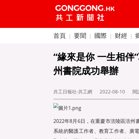
首頁
要聞
國際
财經
|
|
|
|
“緣來是你 一生相伴
州書院成功舉辦
共工日報社-共工網
2022-08-10
閱
2022年8月6日，在重慶市涪陵區涪
系統的醫護工作者、教育工作者、廣