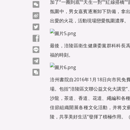
加了“一圈到底”“天生一對”“紅線搭橋”
微信
氛圍中，男女嘉賓逐漸卸下防備，拿
微博
出愛的火花，活動現場戀愛氛圍濃厚。
Twitter
Facebook
最後，涪陵區衛生健康委黨群科科長
line
福的時刻。
telegram
copy
涪州書院自2016年1月18日向市民
場。包括“涪陵區文聯公益文化大講堂
沙龍，茶道、香道、花道、繩編和各
佳節組織開展各種文化活動，并将文
陵，共享美好生活”發揮了積極作用。（