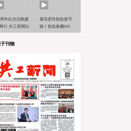
0周年紀念活動盛
展現柔性制造新可
舉行 共工新聞社
能丨智昌集團AIX
約新聞觀察員前
機器人亮相2025世
直擊
界人工智能大
電子刊物