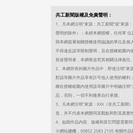
共工新聞版權及免責聲明：
1、凡本網注明“來源：共工新聞”或“來
聲明的除外）；未經本網授權，任何單 
與本網簽署相關授權使用協議的單位及個
不得違反該等限制聲明，且在授權範圍内使
前述聲明者，本網将追究其相關法律責任
2、本網所有的圖片作品中，即使注明“來源
對該等圖片作品享有許可他人使用的權利
權在授權範圍内使用該等圖片中明确注明“共
品，否則，一切不利後果自行承擔。
3、凡本網注明“來源：XXX（非共工新
息，并不代表本網贊同其觀點和對其真實
4、如因作品内容、版權和其它問題需要同
※網站總機：00852 2583 2105 