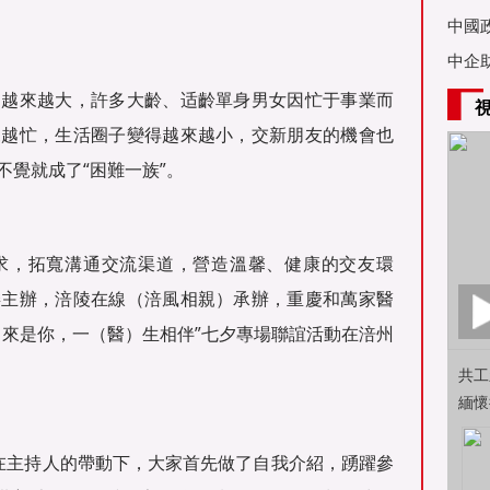
亞舉
中國
中企
力越來越大，許多大齡、适齡單身男女因忙于事業而
來越忙，生活圈子變得越來越小，交新朋友的機會也
覺就成了“困難一族”。
求，拓寬溝通交流渠道，營造溫馨、健康的交友環
委主辦，涪陵在線（涪風相親）承辦，重慶和萬家醫
）來是你，一（醫）生相伴”七夕專場聯誼活動在涪州
共工
緬懷
在主持人的帶動下，大家首先做了自我介紹，踴躍參