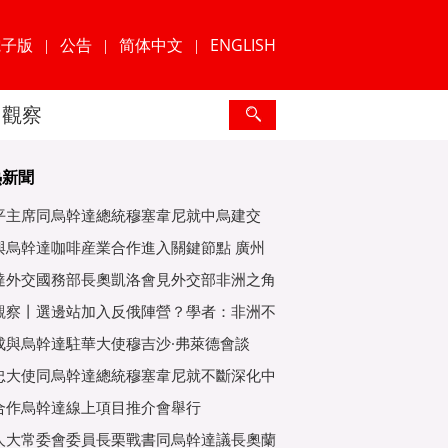
電子版
公告
简体中文
ENGLISH
|
|
|
觀察
熱新聞
平主席同烏幹達總統穆塞韋尼就中烏建交
年互緻
與烏幹達咖啡産業合作進入關鍵節點 廣州
爲重
達外交國務部長奧凱洛會見外交部非洲之角
特使
觀察丨選邊站加入反俄陣營？學者：非洲不
子
成與烏幹達駐華大使穆吉沙·弗萊德會談
忠大使同烏幹達總統穆塞韋尼就不斷深化中
好關
合作烏幹達線上項目推介會舉行
人大常委會委員長栗戰書同烏幹達議長奧蘭