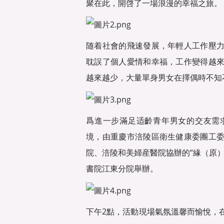
聚在此，開啓了一場浪漫的幸福之旅。
随着社會的飛速發展，年輕人工作壓
耽誤了個人愛情和幸福，工作變得越
越來越少，大量單身男女在擇偶時不知不
爲進一步滿足适齡青年男女的交友需
境，由重慶市涪陵區衛生健康委團工
院、涪陵和美婦産醫院協辦的“緣（原
書院江東分院舉辦。
下午2點，活動現場氣氛溫馨而愉悅，