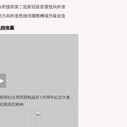
行會
政府援助第二批新冠疫苗運抵烏幹達
助力烏幹達恩德培國際機場升級改造
視頻推薦
新聞社出席閻寶航誕辰130周年紀念大會，
抗戰英烈精神