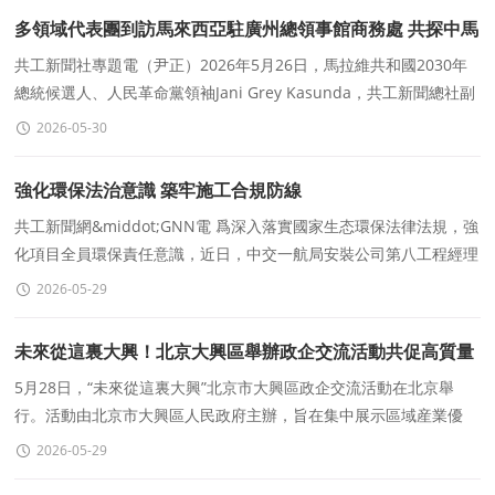
多領域代表團到訪馬來西亞駐廣州總領事館商務處 共探中馬
合作新機遇
共工新聞社專題電（尹正）2026年5月26日，馬拉維共和國2030年
總統候選人、人民革命黨領袖Jani Grey Kasunda，共工新聞總社副
社長、亞洲商業研究院秘書長黃偉健，共工新聞社國際傳播中
2026-05-30
強化環保法治意識 築牢施工合規防線
共工新聞網&middot;GNN電 爲深入落實國家生态環保法律法規，強
化項目全員環保責任意識，近日，中交一航局安裝公司第八工程經理
部組織開展國家環保法律法規專項培訓，項目管理人員、
2026-05-29
未來從這裏大興！北京大興區舉辦政企交流活動共促高質量
發展
5月28日，“未來從這裏大興”北京市大興區政企交流活動在北京舉
行。活動由北京市大興區人民政府主辦，旨在集中展示區域産業優
勢，搭建政企對接平台，深化務實合作，攜手推動高質量發展。
2026-05-29