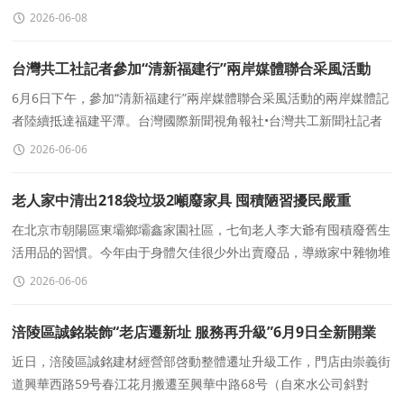
勢。長期以來，傳統天然氣、液化氣
2026-06-08
台灣共工社記者參加“清新福建行”兩岸媒體聯合采風活動
6月6日下午，參加“清新福建行”兩岸媒體聯合采風活動的兩岸媒體記
者陸續抵達福建平潭。台灣國際新聞視角報社•台灣共工新聞社記者
于15時45分前往平潭國惠國際酒店會議中心一樓百合廳報到，并出
2026-06-06
席活動啓動儀式。
老人家中清出218袋垃圾2噸廢家具 囤積陋習擾民嚴重
在北京市朝陽區東壩鄉壩鑫家園社區，七旬老人李大爺有囤積廢舊生
活用品的習慣。今年由于身體欠佳很少外出賣廢品，導緻家中雜物堆
積如山，氣味難聞，滋生蟲害，嚴重影響了周圍鄰居的正
2026-06-06
涪陵區誠銘裝飾“老店遷新址 服務再升級”6月9日全新開業
近日，涪陵區誠銘建材經營部啓動整體遷址升級工作，門店由崇義街
道興華西路59号春江花月搬遷至興華中路68号（自來水公司斜對