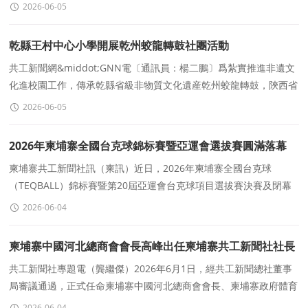
面）誠銘裝飾公司新店，現階段門店裝修、牆面整修等籌備工
2026-06-05
乾縣王村中心小學開展乾州蛟龍轉鼓社團活動
共工新聞網&middot;GNN電〔通訊員：楊二鵬〕爲紮實推進非遺文
化進校園工作，傳承乾縣省級非物質文化遺産乾州蛟龍轉鼓，陝西省
乾縣王村中心小學依托課後服務開設蛟龍轉鼓特色社團，
2026-06-05
2026年柬埔寨全國台克球錦标賽暨亞運會選拔賽圓滿落幕
柬埔寨共工新聞社訊（柬訊）近日，2026年柬埔寨全國台克球
（TEQBALL）錦标賽暨第20屆亞運會台克球項目選拔賽決賽及閉幕
頒獎儀式在柬埔寨國家奧林匹克運動場運動訓練中心籃球館隆重舉
2026-06-04
柬埔寨中國河北總商會會長高峰出任柬埔寨共工新聞社社長
共工新聞社專題電（龔繼傑）2026年6月1日，經共工新聞總社董事
局審議通過，正式任命柬埔寨中國河北總商會會長、柬埔寨政府體育
顧問、柬中文化交流中心（CCCEC）理事長、河北省僑聯海外
2026-06-04