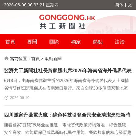
2026-08-06 06:33:21 星期四
简体中文
首頁
要聞
國際
獨家
熱點
法治
當前位置：
首頁
>
滾動新聞
斐濟共工新聞社社長黃家勝出席2026年海南省海外僑界代表
人士國情省情研修班
6月8日，由海南省僑辦主辦的2026年海南省海外僑界代表人士國情
省情研修班開班儀式在海南海口舉行。來自全球30多個國家和地區
的40位海外僑界代表人士齊聚椰城
2026-06-10
四川遂甯丹鼎電火竈：綠色科技引領全民安全清潔烹饪新時
代
随着國家“雙碳”戰略全面推進、電能替代政策持續落地，綠色低碳、
安全高效、節能環保已成爲新時代民生用能、餐飲炊事的核心發展趨