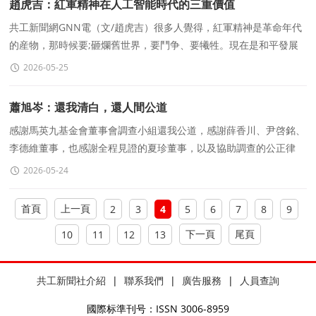
趙虎吉：紅軍精神在人工智能時代的三重價值
共工新聞網GNN電（文/趙虎吉）很多人覺得，紅軍精神是革命年代
的産物，那時候要;砸爛舊世界，要鬥争、要犧牲。現在是和平發展
年代，大家關心的是手
2026-05-25
蕭旭岑：還我清白，還人間公道
感謝馬英九基金會董事會調查小組還我公道，感謝薛香川、尹啓銘、
李德維董事，也感謝全程見證的夏珍董事，以及協助調查的公正律
師。在我52歲生日的前一天，讓我給在天上的母親一個交代，感激
2026-05-24
您們。
首頁
上一頁
2
3
4
5
6
7
8
9
下一頁
尾頁
10
11
12
13
共工新聞社介紹
|
聯系我們
|
廣告服務
|
人員查詢
國際标準刊号：ISSN 3006-8959