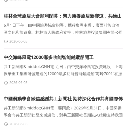
桂林全球旅居大會順利閉幕：聚力康養旅居新賽道，共繪山
水城市新藍圖
6月1日下午，由中國旅遊協會指導，攜程集團主辦，廣西壯族自治
區文化和旅遊廳、桂林市人民政府支持，桂林旅遊投資集團有限公司
作爲目的地合作夥伴的桂林全球旅居大會順利閉幕。200
2026-06-03
中交海峰風電12000噸多功能智能鋪纜船開工
共工新聞網&middot;GNN電 近日，由中交海峰風電投資建設、上海
振華重工集團研發建造的12000噸多功能智能鋪纜船“海峰7001”在振
華海工舉行開工儀式。該船是适配我
2026-06-03
中國勞動學會緻信感謝共工新聞社 期待深化合作共育國際傳
播人才
共工新聞網&middot;GNN電（龔雨欣）2026年5月31日，中國勞動
學會向共工新聞社發來感謝信，對共工新聞社長期以來積極支持我國
國際傳播事業建設、關注國際傳播領域勞動人才培養與發展
2026-06-03