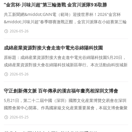
“金宮杯·川味川超”第三輪激戰 金宮川派隊9∶6取勝
共工新聞網&middot;GNN電（範琦）迎接世界杯！2026“金宮杯
&middot;川味川超”春季聯賽激戰正酣，金宮川派隊在小組賽第三輪
火力全開，以9∶6力克徽記食品隊，雙方聯袂奉獻一
2026-05-26
成綿産業資源對接大會走進中電光谷綿陽科技園
原标題：成綿産業資源對接大會走進中電光谷綿陽科技園5月20日，
成綿産業資源對接大會在綿陽科技城新區舉行。本次活動由科技城新
區招商中心、中電光谷綿陽公司、成都市智能制造
2026-05-26
守正創新傳文脈 百年傳承的漢吉福年畫亮相深圳文博會
5月21日，第二十二屆中國（深圳）國際文化産業博覽交易會在深圳
國際會展中心開幕。作爲國家級文化産業重要展會，本屆文博會彙聚
數十個國家和地區的文化資源，集中展示非遺傳承、文創
2026-05-25