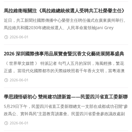
馬拉維衛報關注《馬拉維總統候選人受聘共工社榮譽主任》
近日，共工新聞社國際傳播中心榮譽主任聘任儀式在廣東廣州舉行。
馬拉維共和國2030年總統候選人、人民革命黨領袖Jani Grey
Kasunda閣下正式受聘擔任共工新聞社國際傳播中心
2026-06-01
2026 深圳國際佛事用品展覽會暨沉香文化藝術展開幕盛典
紀實
《 世界華文媒體 》 特派記者 勾芍人五月的深圳，海風輕拂，繁花
正盛 。當現代化國際都市的天際線映照着千年香火文明，當粵港澳
大灣區的開放活力邂逅中華傳統文化的深厚底蘊，一場
2026-06-01
學思踐悟砺初心 雙崗建功譜新篇——民盟四川省直工委新聯
總支一支部召開“參政爲公，實幹爲民”主題教育讀書會
5月29日下午，民盟四川省直工委新聯總支一支部在成都成功召開“參
政爲公、實幹爲民”主題教育讀書會。民盟四川省委會參政議政處副
處長喬煜昕、民盟四川省直工委新聯總支主委邵靜波、副主委宋玉田
2026-06-01
出席會議