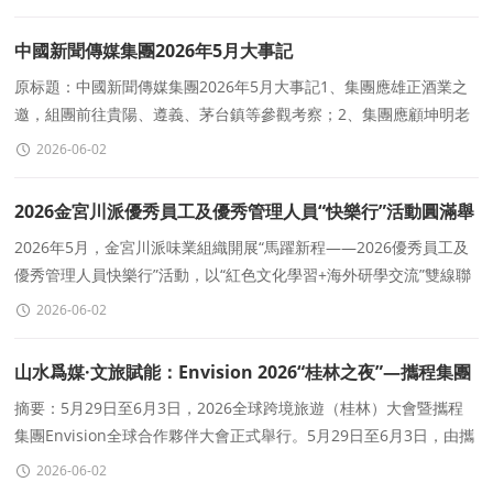
中國新聞傳媒集團2026年5月大事記
原标題：中國新聞傳媒集團2026年5月大事記1、集團應雄正酒業之
邀，組團前往貴陽、遵義、茅台鎮等參觀考察；2、集團應顧坤明老
師之邀，前往太湖西山島參加枇杷節采風活動；3、集團邀約
2026-06-02
2026金宮川派優秀員工及優秀管理人員“快樂行”活動圓滿舉
行
2026年5月，金宮川派味業組織開展“馬躍新程——2026優秀員工及
優秀管理人員快樂行”活動，以“紅色文化學習+海外研學交流”雙線聯
動模式
2026-06-02
山水爲媒·文旅賦能：Envision 2026“桂林之夜”—攜程集團
全球合作夥伴歡迎盛典暨桂林全球推廣計劃啓動儀式點亮夜
摘要：5月29日至6月3日，2026全球跨境旅遊（桂林）大會暨攜程
集團Envision全球合作夥伴大會正式舉行。5月29日至6月3日，由攜
色
程集團主辦，廣西壯族自治區文化和旅遊廳、桂林市人民政府支
2026-06-02